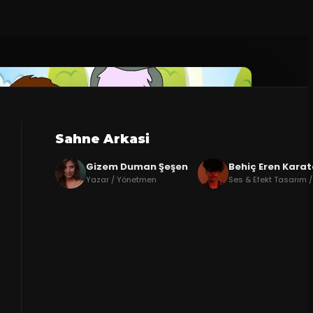
Sahne Arkasi
Gizem Duman Şeşen
Behiç Eren Kara
Yazar / Yönetmen
Ses & Efekt Tasarım /