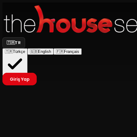
🇹🇷
TR
🇹🇷
Türkçe
🇬🇧
English
🇫🇷
Français
Giriş Yap