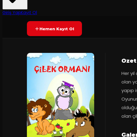
Prömiyer
07.10.2017
Yetersiz oy
YAKINDA
Giriş Yap
Kayıt Ol
Hemen Kayıt Ol
Ozet
Her yıl
olan ya
yapıp i
Oyunum
olduğun
olan çi
Galer