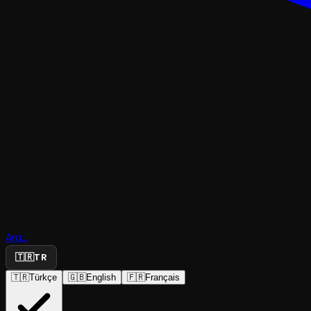
KUKLA
Ara...
Çilek Orm
🇹🇷
TR
🇹🇷
Türkçe
🇬🇧
English
🇫🇷
Français
Kuzguncuk Sanat Tiyatrosu
·
P.A.S Sahne