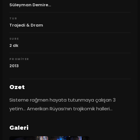
Süleyman Demire...
TUR
Trajedi & Dram
SURE
2
dk
PROMIYER
2013
Ozet
Sisteme rağmen hayata tutunmaya çalışan 3 
yetim… Amerikan Rüyası’nın trajikomik halleri…
Galeri