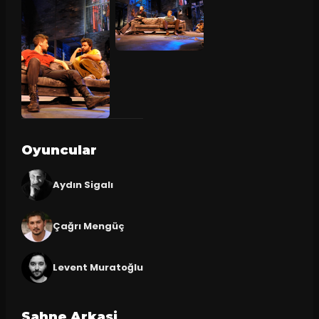
Oyuncular
Aydın Sigalı
Çağrı Mengüç
Levent Muratoğlu
Sahne Arkasi