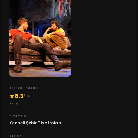
SEYIRCI PUANI
8.3
/ 10
29
oy
TIYATRO
Kocaeli Şehir Tiyatroları
SAHNE