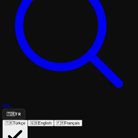
Ara...
🇹🇷
TR
🇹🇷
Türkçe
🇬🇧
English
🇫🇷
Français