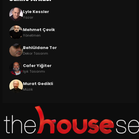
Lyle Kessler
Yazar
Mehmet Çevik
Yönetmen
Behlüldane Tor
Dekor Tasarım
Cafer Yiğiter
Işık Tasarımı
Murat Gedikli
Müzik