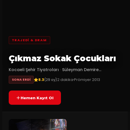
TRAJEDI & DRAM
Çıkmaz Sokak Çocukları
Kocaeli Şehir Tiyatroları
·
Süleyman Demire...
8.3
2
dakika
Prömiyer
2013
(
29
oy)
SONA ERDI
Hemen Kayıt Ol