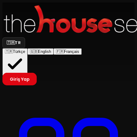
🇹🇷
TR
🇹🇷
Türkçe
🇬🇧
English
🇫🇷
Français
Giriş Yap