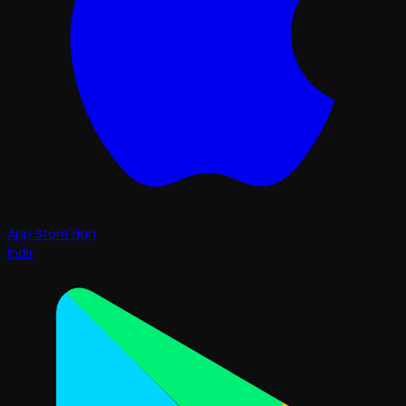
App Store'dan
İndir