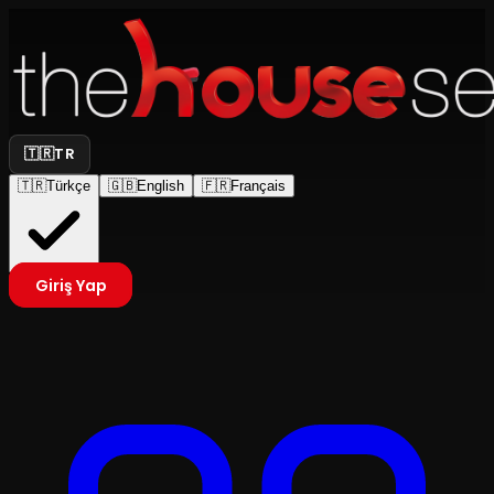
🇹🇷
TR
🇹🇷
Türkçe
🇬🇧
English
🇫🇷
Français
Giriş Yap