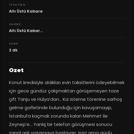
TIYATRO
Altı Üstü Kabare
SAHNE
Altı Üstü Kabar...
SURE
2
dk
Ozet
Konut kredisiyle aldıkları evin taksitlerini ödeyebilmek 
için gece gündüz çalışmaktan görüşemeyen taze 
çift Tanju ve Hülya’dan… Kız isteme törenine sarhoş 
gelme gafletinde bulunduğu için kavuşamayıp, 
İstanbul’a kaçmak zorunda kalan Mehmet ile 
Zeynep’e… Yanlış bir telefon görüşmesi sonucu 
sanal aşk yaşamaya başlayan, işsiz ama güçlü 