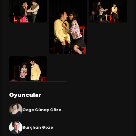
Oyuncular
Özge Günay Göze
Burçhan Göze