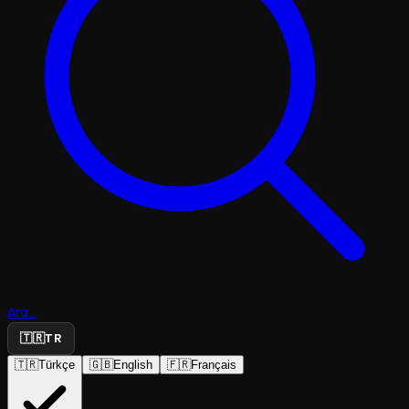
Ara...
🇹🇷
TR
🇹🇷
Türkçe
🇬🇧
English
🇫🇷
Français