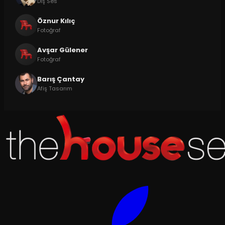
Dış Ses
Öznur Kılıç
Fotoğraf
Avşar Gülener
Fotoğraf
Barış Çantay
Afiş Tasarım