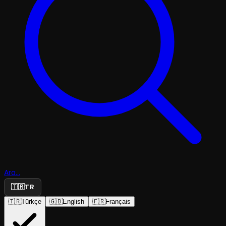
Ara...
🇹🇷
TR
🇹🇷
Türkçe
🇬🇧
English
🇫🇷
Français