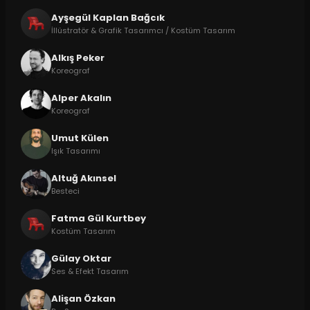
Ayşegül Kaplan Bağcık
İllüstratör & Grafik Tasarımcı / Kostüm Tasarım
Alkış Peker
Koreograf
Alper Akalın
Koreograf
Umut Külen
Işık Tasarımı
Altuğ Akınsel
Besteci
Fatma Gül Kurtbey
Kostüm Tasarım
Gülay Oktar
Ses & Efekt Tasarım
Alişan Özkan