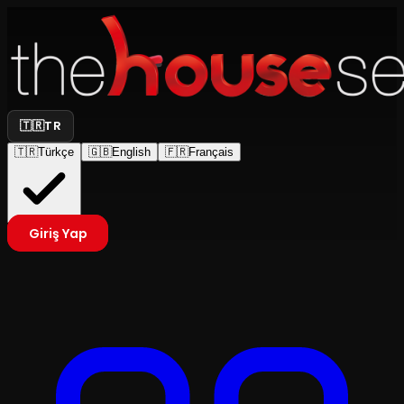
🇹🇷
TR
🇹🇷
Türkçe
🇬🇧
English
🇫🇷
Français
Giriş Yap