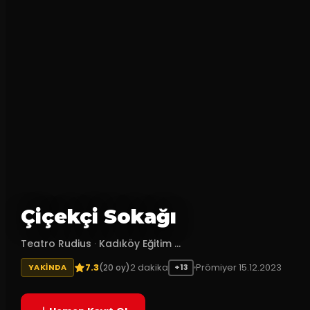
Çiçekçi Sokağı
Teatro Rudius
·
Kadıköy Eğitim ...
7.3
2
dakika
Prömiyer
15.12.2023
(
20
oy)
YAKINDA
+13