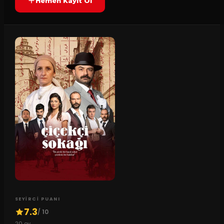
Hemen Kayıt Ol
SEYIRCI PUANI
7.3
/ 10
20
oy