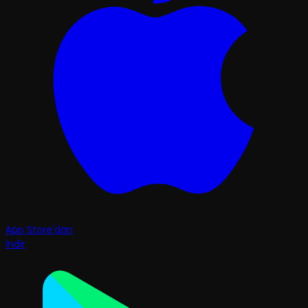
App Store'dan
İndir