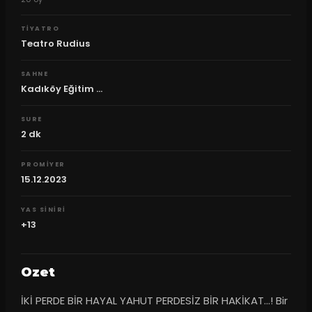
TIYATRO
Teatro Rudius
SAHNE
Kadıköy Eğitim ...
SURE
2
dk
PROMIYER
15.12.2023
YAS SINIRI
+13
Ozet
İKİ PERDE BİR HAYAL YAHUT PERDESİZ BİR HAKİKAT…! Bir 