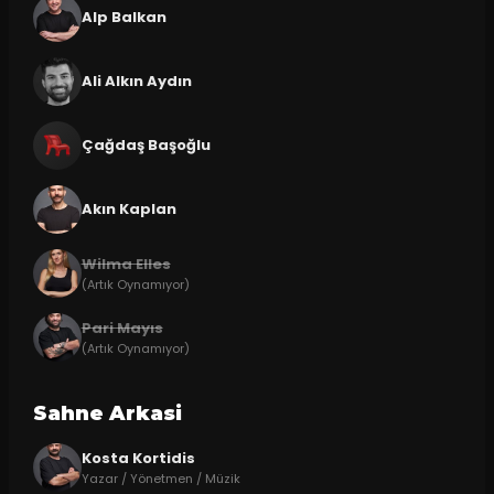
Alp Balkan
Ali Alkın Aydın
Çağdaş Başoğlu
Akın Kaplan
Wilma Elles
(Artık Oynamıyor)
Pari Mayıs
(Artık Oynamıyor)
Sahne Arkasi
Kosta Kortidis
Yazar / Yönetmen / Müzik