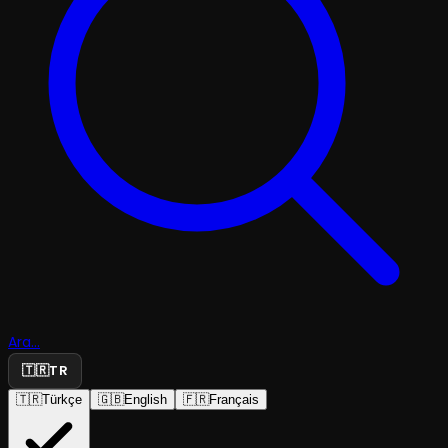
Ara...
🇹🇷
TR
🇹🇷
Türkçe
🇬🇧
English
🇫🇷
Français