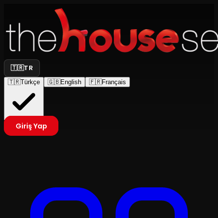
🇹🇷
TR
🇹🇷
Türkçe
🇬🇧
English
🇫🇷
Français
Giriş Yap