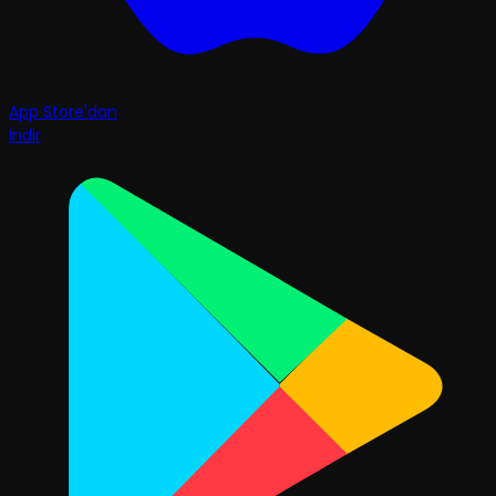
App Store'dan
İndir