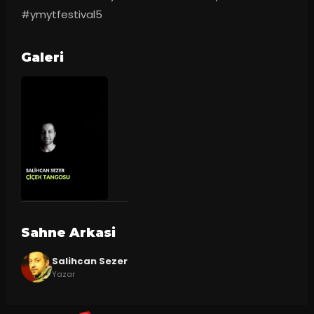
#ymytfestival5
Galeri
Sahne Arkasi
Salihcan Sezer
Yazar