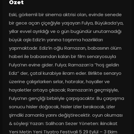
Ozet
Eski, görkemli bir sinema aktrisi olan, evinde senede 
bir gece açan çiçeğiyle yaşayan Fulya, Büyükada’ya, 
yıllar evvel ayrıldığı ve o gün bugündür unutamadığı 
büyük aşkı Ediz’in yanına taşınma hazırlıkları 
yapmaktadır. Ediz’in oğlu Ramazan, babasının ölüm 
haberi ile babasından kalan bir film senaryosuyla 
Fulya’nın evine gider. Fulya; Ramazan’a ”hoş geldin 
Ediz” der, çatal kurabiye ikram eder. Birlikte senaryo 
üzerine çalışırlarken sırlar, hatıralar, hayaller ve 
hayaletler ortaya çıkacak; Ramazan’ın geçmişiyle, 
Fulya’nın gençliği birbiriyle çarpışacaktır. Bu çarpışma 
sonucu hisler doğacak, hisler izler bırakacak, izler 
şimdiki zamanla yarını değiştirecektir. oyun okuması 
& söyleşi Yazan: Salihcan Sezer Yöneten: ikincikat 
Yeni Metin Yeni Tiyatro Festivali 5 29 Eylül – 3 Ekim 