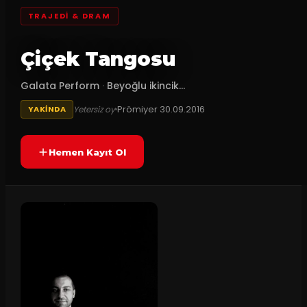
TRAJEDI & DRAM
Çiçek Tangosu
Galata Perform
·
Beyoğlu ikincik...
Prömiyer
30.09.2016
Yetersiz oy
YAKINDA
Hemen Kayıt Ol