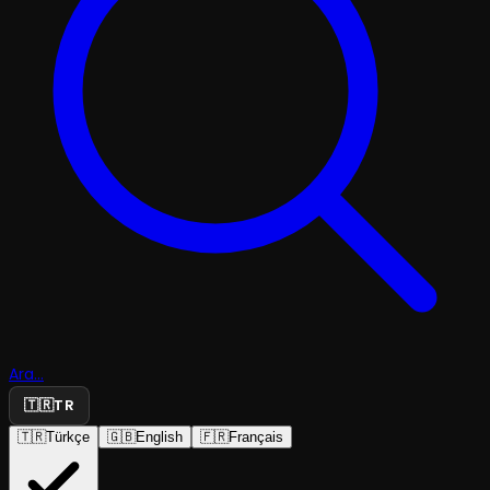
Ara...
🇹🇷
TR
🇹🇷
Türkçe
🇬🇧
English
🇫🇷
Français