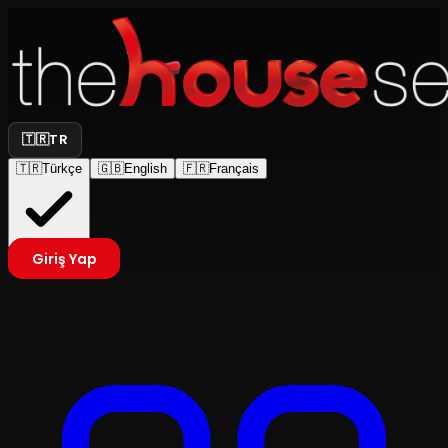
🇹🇷
TR
🇹🇷
Türkçe
🇬🇧
English
🇫🇷
Français
Giriş Yap