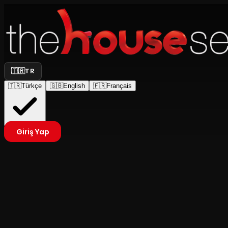
🇹🇷
TR
🇹🇷
Türkçe
🇬🇧
English
🇫🇷
Français
Giriş Yap