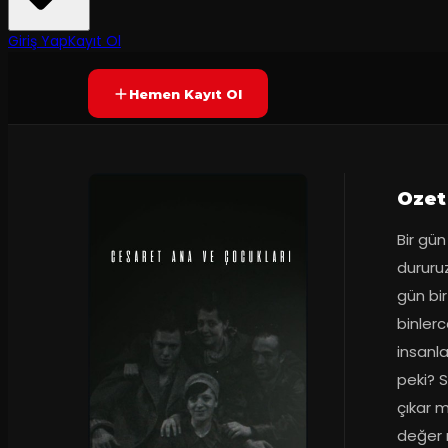
Prömiyer
03.06.2008
Yetersiz oy
SONA ERDI
Giriş Yap
Kayıt Ol
Hemen Kayıt Ol
Ozet
Bir gün
dururuz
gün bir
binlerc
insanla
peki? S
çıkar m
değer 