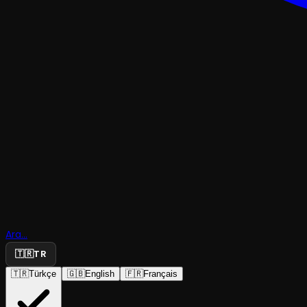
TRAJEDI & DRAM
Cesaret An
Ara...
Çocukları
🇹🇷
TR
🇹🇷
Türkçe
🇬🇧
English
🇫🇷
Français
Semaver Kumpanya