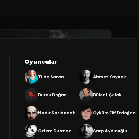
Oyuncular
Tilbe Saran
Ahmet Kaynak
Burcu Doğan
Bülent Çolak
Nadir Sarıbacak
Öyküm Elif Erdoğan
Özlem Durmaz
Sarp Aydınoğlu