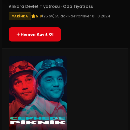
Ankara Devlet Tiyatrosu
·
Oda Tiyatrosu
5.8
55
dakika
Prömiyer
01.10.2024
(
25
oy)
YAKINDA
Hemen Kayıt Ol