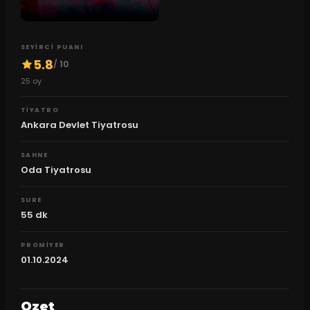
SEYIRCI PUANI
5.8
/ 10
25
oy
TIYATRO
Ankara Devlet Tiyatrosu
SAHNE
Oda Tiyatrosu
SURE
55
dk
PROMIYER
01.10.2024
Ozet