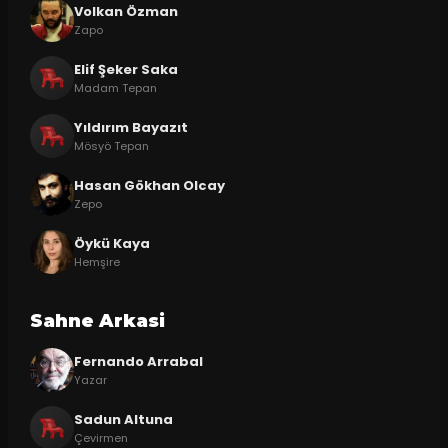
Volkan Özman
Zapo
Elif Şeker Saka
Madam Tepan
Yıldırım Bayazıt
Mösyö Tepan
Hasan Gökhan Olcay
Zepo
Öykü Kaya
Hemşire
Sahne Arkasi
Fernando Arrabal
Yazar
Sadun Altuna
Çevirmen