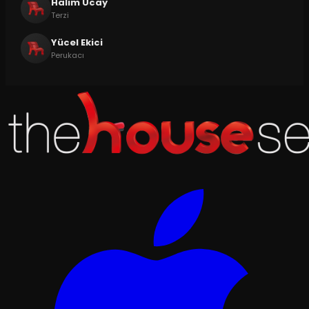
Halim Ucay
Terzi
Yücel Ekici
Perukacı