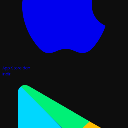
App Store'dan
İndir