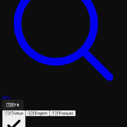
Ara...
🇹🇷
TR
🇹🇷
Türkçe
🇬🇧
English
🇫🇷
Français