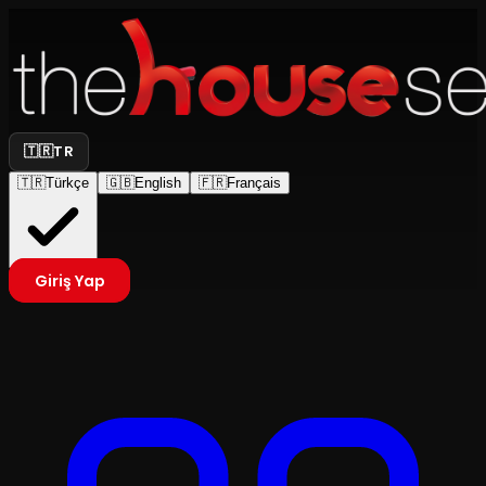
🇹🇷
TR
🇹🇷
Türkçe
🇬🇧
English
🇫🇷
Français
Giriş Yap