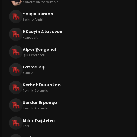
Yönetmen Yardımcısı
Yalçın Duman
Sahne Amiri
Hüseyin Ataseven
Kondüvit
Alper Şengönül
Işık Operatörü
Fatma Kış
Suflöz
Serhat Duruakan
Teknik Sorumlu
Serdar Erpençe
Teknik Sorumlu
Mihri Taşdelen
Terzi