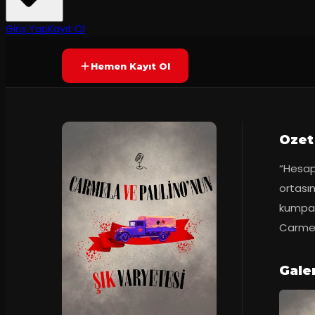
Prömiyer
20.02.2025
Yetersiz oy
YAKINDA
Giriş Yap
Kayıt Ol
Hemen Kayıt Ol
Ozet
“Hesap
ortasın
kumpany
Carmel
Galer