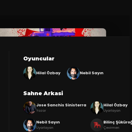
Oyuncular
Hilal Özbay
Nebil Sayın
Sahne Arkasi
Jose Sanchis Sinisterra
Hilal Özbay
Yazar
Uyarlayan
Nebil Sayın
Bilinç Şüküroğ
Uyarlayan
Çevirmen