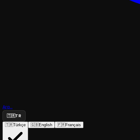
TRAJEDI & DRAMKOMEDI
Carmela v
Paulino'nu
Ara...
Varyetesi
🇹🇷
TR
🇹🇷
Türkçe
🇬🇧
English
🇫🇷
Français
Milart Production
·
Endless Art Tak...