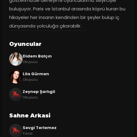
gösterimizde deneyimli oyuncularımız seyirciyle 
buluşuyor. Paris ve İstanbul arasında köprü kuran bu 
hikayeler her insanın kendinden bir şeyler bulup iç 
dünyasında yolculuğa çıkarabilir.
Oyuncular
Didem Balçın
Okuyucu
Lila Gürmen
Okuyucu
Zeynep Şarlıgil
Okuyucu
Sahne Arkasi
Sevgi Terlemez
Yazar