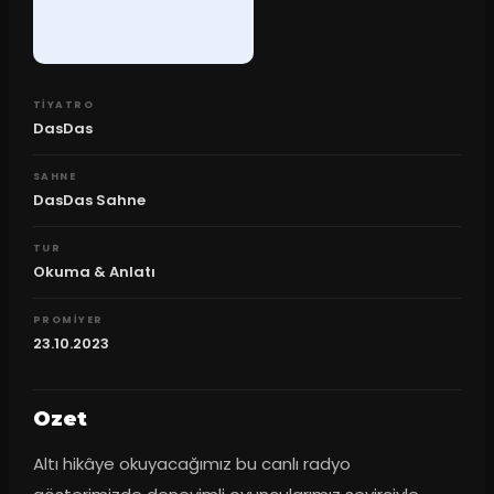
TIYATRO
DasDas
SAHNE
DasDas Sahne
TUR
Okuma & Anlatı
PROMIYER
23.10.2023
Ozet
Altı hikâye okuyacağımız bu canlı radyo 