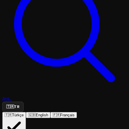
Ara...
🇹🇷
TR
🇹🇷
Türkçe
🇬🇧
English
🇫🇷
Français