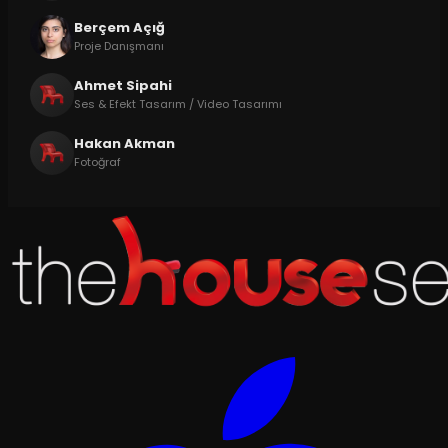
Berçem Açığ
Proje Danışmanı
Ahmet Sipahi
Ses & Efekt Tasarım / Video Tasarımı
Hakan Akman
Fotoğraf