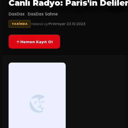
Canlı Radyo: Paris'in Deliler
DasDas
·
DasDas Sahne
Prömiyer
23.10.2023
Yetersiz oy
YAKINDA
Hemen Kayıt Ol