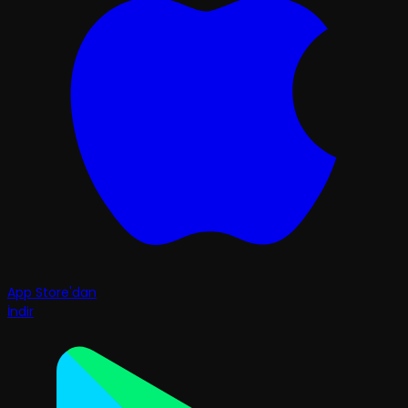
App Store'dan
İndir