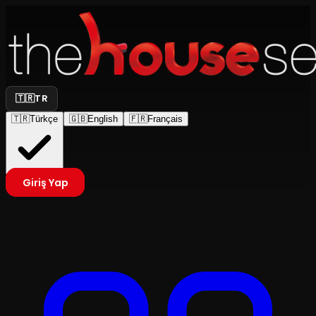
🇹🇷
TR
🇹🇷
Türkçe
🇬🇧
English
🇫🇷
Français
Giriş Yap