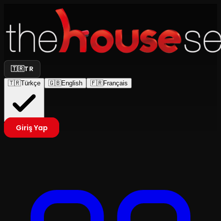
🇹🇷
TR
🇹🇷
Türkçe
🇬🇧
English
🇫🇷
Français
Giriş Yap