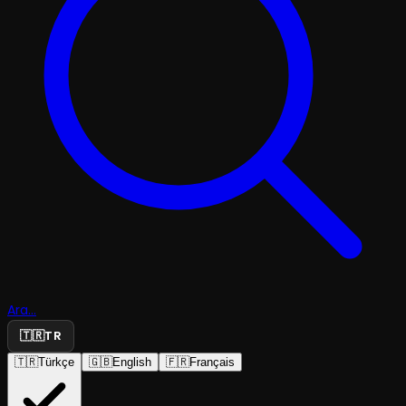
Ara...
🇹🇷
TR
🇹🇷
Türkçe
🇬🇧
English
🇫🇷
Français