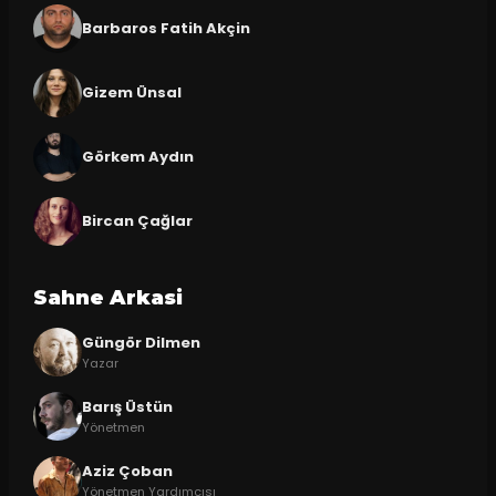
Barbaros Fatih Akçin
Gizem Ünsal
Görkem Aydın
Bircan Çağlar
Sahne Arkasi
Güngör Dilmen
Yazar
Barış Üstün
Yönetmen
Aziz Çoban
Yönetmen Yardımcısı