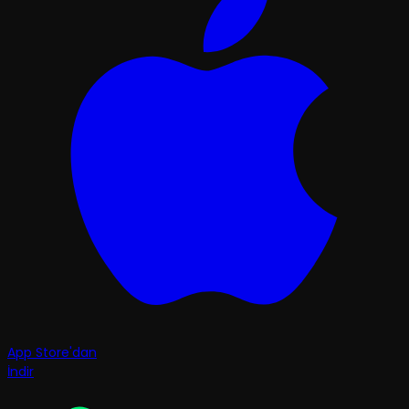
App Store'dan
İndir