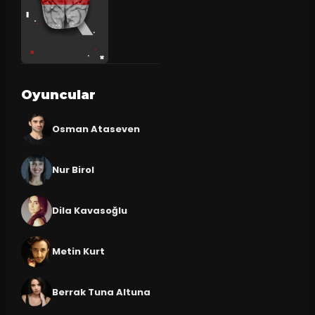
Oyuncular
Osman Ataseven
Nur Birol
Dila Kavasoğlu
Metin Kurt
Berrak Tuna Altuna