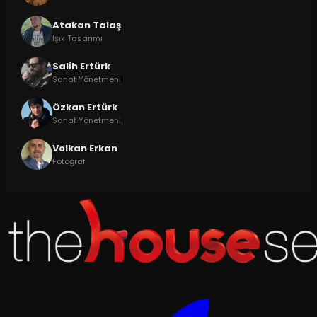
Atakan Talaş
Işık Tasarımı
Salih Ertürk
Sanat Yönetmeni
Özkan Ertürk
Sanat Yönetmeni
Volkan Erkan
Fotoğraf