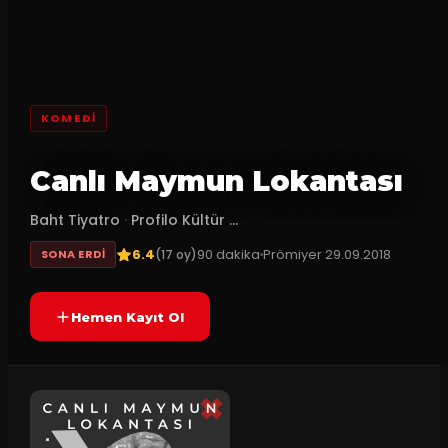
KOMEDI
Canlı Maymun Lokantası
Baht Tiyatro
·
Profilo Kültür ...
6.4
90
dakika
Prömiyer
29.09.2018
(
17
oy)
SONA ERDI
Hemen Kayıt Ol