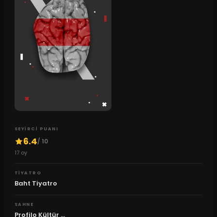
SEYIRCI PUANI
6.4
/ 10
17
oy
TIYATRO
Baht Tiyatro
SAHNE
Profilo Kültür ...