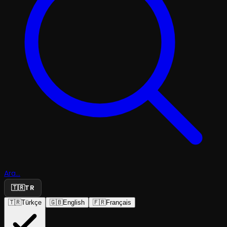
Ara...
🇹🇷
TR
🇹🇷
Türkçe
🇬🇧
English
🇫🇷
Français