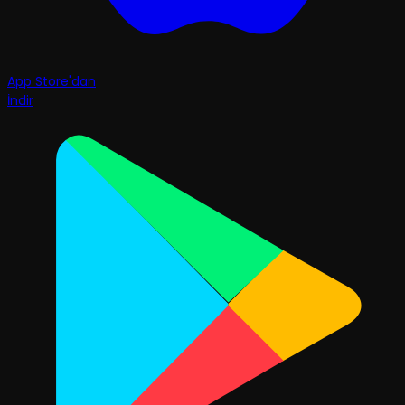
App Store'dan
İndir