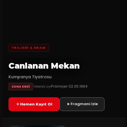
TRAJEDI & DRAM
Canlanan Mekan
Kumpanya Tiyatrosu
Prömiyer
02.05.1994
Yetersiz oy
SONA ERDI
Fragmani Izle
Hemen Kayıt Ol