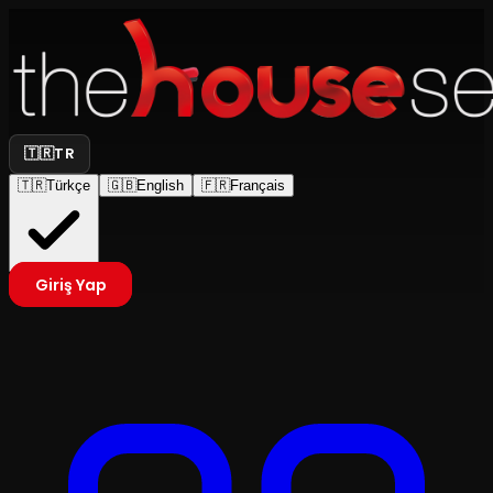
🇹🇷
TR
🇹🇷
Türkçe
🇬🇧
English
🇫🇷
Français
Giriş Yap