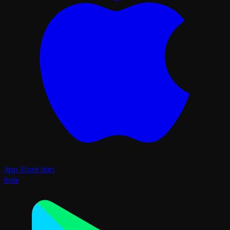
App Store'dan
İndir