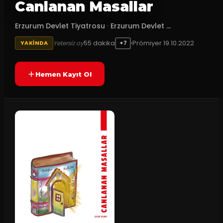
Canlanan Masallar
Erzurum Devlet Tiyatrosu
·
Erzurum Devlet ...
55
dakika
Prömiyer
19.10.2022
Yetersiz oy
YAKINDA
+7
Hemen Kayıt Ol