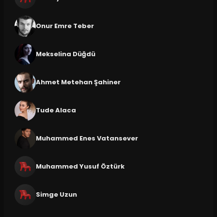
Onur Emre Teber
Mekselina Düğdü
Ahmet Metehan Şahiner
Tude Alaca
Muhammed Enes Vatansever
Muhammed Yusuf Öztürk
Simge Uzun