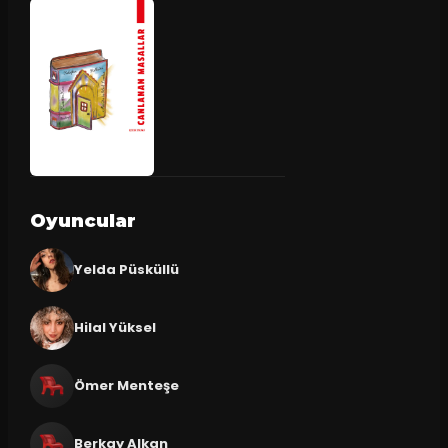
Oyuncular
Yelda Püsküllü
Hilal Yüksel
Ömer Menteşe
Berkay Alkan