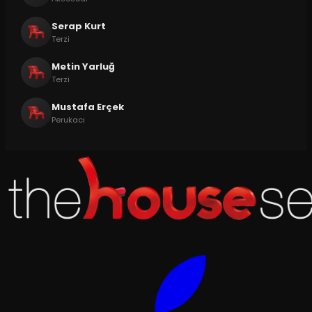
Serap Kurt
Terzi
Metin Yarluğ
Terzi
Mustafa Erçek
Perukacı