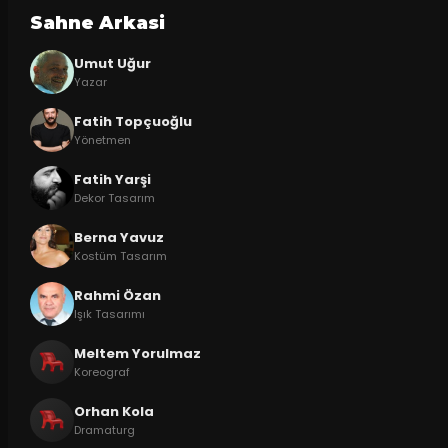
Sahne Arkasi
Umut Uğur
Yazar
Fatih Topçuoğlu
Yönetmen
Fatih Yarşi
Dekor Tasarım
Berna Yavuz
Kostüm Tasarım
Rahmi Özan
Işık Tasarımı
Meltem Yorulmaz
Koreograf
Orhan Kola
Dramaturg