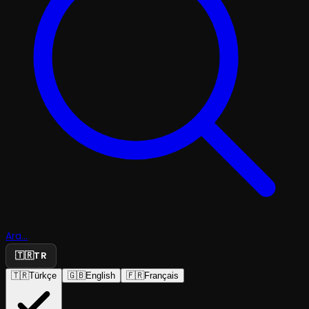
Ara...
🇹🇷
TR
🇹🇷
Türkçe
🇬🇧
English
🇫🇷
Français