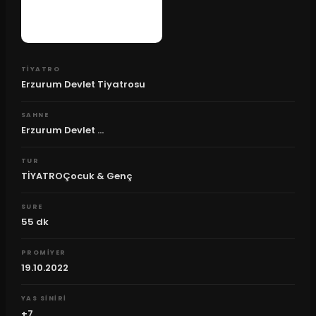
TIYATRO
Erzurum Devlet Tiyatrosu
SAHNE
Erzurum Devlet ...
TUR
TİYATROÇocuk & Genç
SURE
55
dk
PROMIYER
19.10.2022
YAS SINIRI
+7