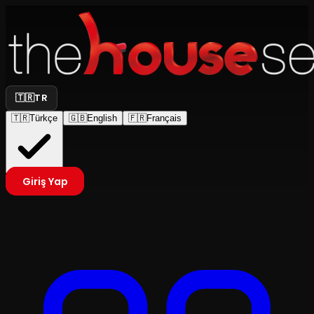
🇹🇷
TR
🇹🇷
Türkçe
🇬🇧
English
🇫🇷
Français
Giriş Yap