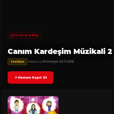
ÇOCUK & GENÇ
Canım Kardeşim Müzikali 2
Prömiyer
03.11.2016
Yetersiz oy
YAKINDA
Hemen Kayıt Ol