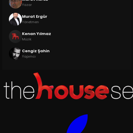
Yazar
Murat Ergür
Yönetmen
Kenan Yılmaz
Müzik
Cengiz Şahin
Yapımcı