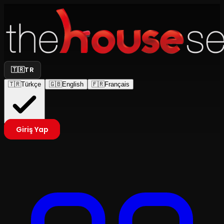
🇹🇷
TR
🇹🇷
Türkçe
🇬🇧
English
🇫🇷
Français
Giriş Yap