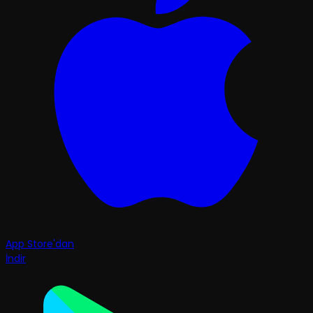
App Store'dan
İndir