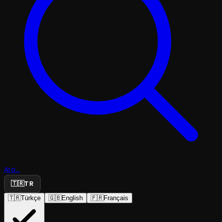
Ara...
🇹🇷
TR
🇹🇷
Türkçe
🇬🇧
English
🇫🇷
Français