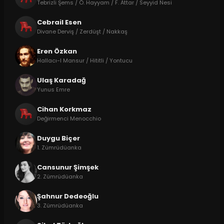
Tebrizli Şems / Ö. Hayyam / F. Attar / Seyyid Nesi
Cebrail Esen
Divane Derviş / Zerdüşt / Nakkaş
Eren Özkan
Hallacı-I Mansur / Hititli / Yontucu
Ulaş Karadağ
Yunus Emre
Cihan Korkmaz
Değirmenci Menocchio
Duygu Biçer
1. Zümrüdüanka
Cansunur Şimşek
2. Zümrüdüanka
Şahnur Dedeoğlu
3. Zümrüdüanka