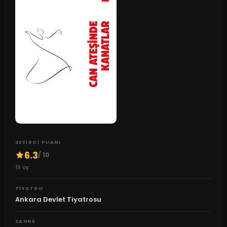
SEYIRCI PUANI
6.3
/ 10
19
oy
TIYATRO
Ankara Devlet Tiyatrosu
SAHNE