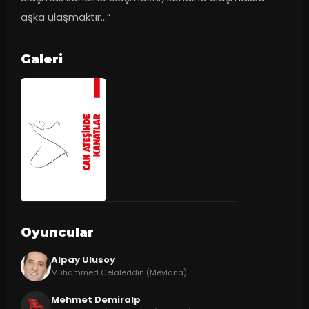
aşka ulaşmaktır…”
Galeri
Oyuncular
Alpay Ulusoy
Muhammed Celaleddin (Mevlana)
Mehmet Demiralp