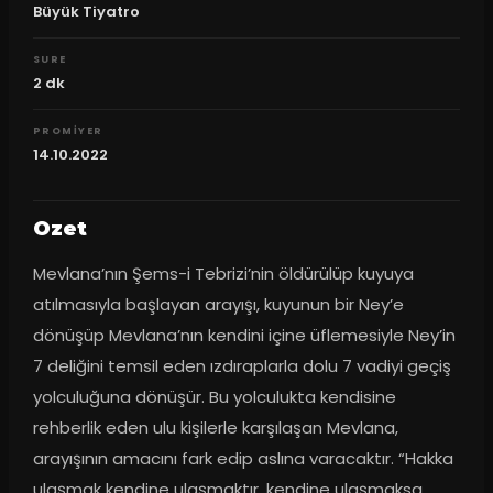
Büyük Tiyatro
SURE
2
dk
PROMIYER
14.10.2022
Ozet
Mevlana’nın Şems-i Tebrizi’nin öldürülüp kuyuya 
atılmasıyla başlayan arayışı, kuyunun bir Ney’e 
dönüşüp Mevlana’nın kendini içine üflemesiyle Ney’in 
7 deliğini temsil eden ızdıraplarla dolu 7 vadiyi geçiş 
yolculuğuna dönüşür. Bu yolculukta kendisine 
rehberlik eden ulu kişilerle karşılaşan Mevlana, 
arayışının amacını fark edip aslına varacaktır. “Hakka 
ulaşmak kendine ulaşmaktır, kendine ulaşmaksa 