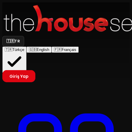
🇹🇷
TR
🇹🇷
Türkçe
🇬🇧
English
🇫🇷
Français
Giriş Yap