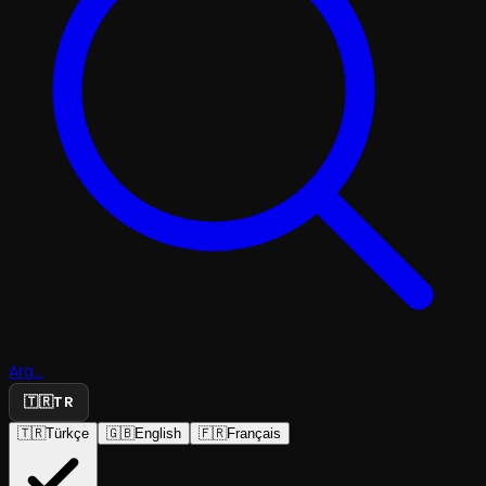
Ara...
🇹🇷
TR
🇹🇷
Türkçe
🇬🇧
English
🇫🇷
Français