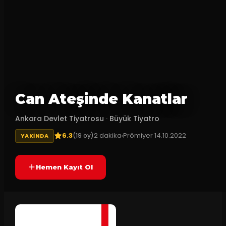
Can Ateşinde Kanatlar
Ankara Devlet Tiyatrosu
·
Büyük Tiyatro
6.3
2
dakika
Prömiyer
14.10.2022
(
19
oy)
YAKINDA
Hemen Kayıt Ol