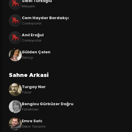
Sibel Türkoğlu
Meryem
Cem Haydar Bardakçı
Cankıyıcılar
Anıl Eroğul
Cankıyıcılar
Gülden Çelen
Dansçı
Sahne Arkasi
Turgay Nar
Yazar
Bengisu Gürbüzer Doğru
Yönetmen
Emre Satı
Dekor Tasarım