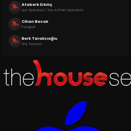
Ataberk Erkılıç
Işık Operatörü / Ses & Efekt Operatörü
Cihan Bacak
Fotoğraf
Berk Tarakcıoğlu
Afiş Tasarım