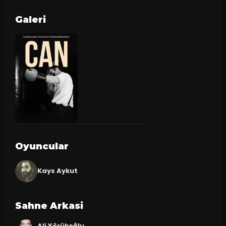
Galeri
Oyuncular
Kays Aykut
Sahne Arkasi
Ali Yörükoğlu