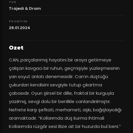
TUR
Trajedi & Dram
PROMIYER
28.01.2024
Ozet
CAN, parçalanmış hayatını bir araya getirmeye 
çalışan kavgacı bir ruhun, geçmişiyle yüzleşmesinin 
yarı soyut anlatı denemesidir. Can’ın düştüğü 
çukurdan kendisini sevgiyle tutup çıkartma 
çabasıdır. Oyun şiirsel bir dille, fraktal bir kurguyla 
yazılmış, sevgi dolu bir benlikle canlandırılmıştır. 
Nefrete karşı şefkati, merhameti, aşkı, bağışlayıcılığı 
aramaktadır. “Kollarımda düş kurma ihtimali 
Kollarımda rüzgâr sesi Bize ait bir huzurda bul beni.”