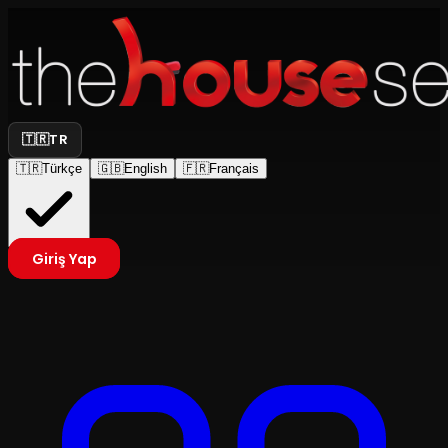
🇹🇷
TR
🇹🇷
Türkçe
🇬🇧
English
🇫🇷
Français
Giriş Yap