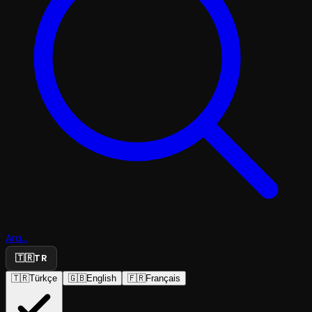
Ara...
🇹🇷
TR
🇹🇷
Türkçe
🇬🇧
English
🇫🇷
Français