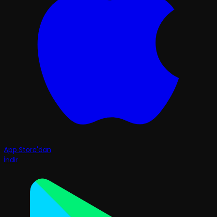
App Store'dan
İndir