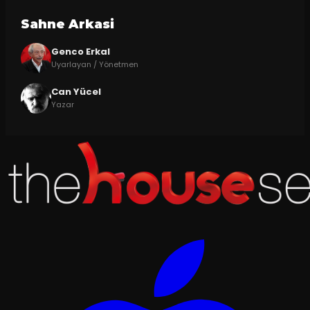
Sahne Arkasi
Genco Erkal
Uyarlayan / Yönetmen
Can Yücel
Yazar