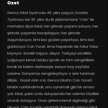
Ozet
Genco Erkal tiyatroda 40. yılını yaşıyor, Dostlar 
Tiyatrosu ise 30. yılını. Bu iki yıldönümüne “Can” ile 
merhaba diyor Erkal. Her şiirinde yaşamı soluyor, her 
şiirinde yaşamla hesaplaşıyor, her şiirinde 
düşündürüyor, kimi kez gözleri yaşartıyor, kimi kez 
güldürüyor Can Yücel. Ama hepsinde de fokur fokur 
kaynıyor. Sürekli taşıyor, akıyor. Türkçeyi ustalıkla 
yoğuruyor kendi üslubu içinde ve tüm zenginlikleri 
kıvrak bir kalem darbesiyle seriyor boş sayfalar 
üzerine. Dünyamızı zenginleştiriyor o sınır tanımaz 
diliyle… Güzel olan o ki, Genco Erkal’ın Can Yücel’i 
birebir canlandırmak, onu oynamak gibi bir amacı 
yok. Erkal, şairin zorlu dünyasında her adımını titizlikle 
atarak dolaşıyor. Onun şiirlerini kendi algıladığı gibi 
okuyor. Can Yücel’in yarattığı dünyada Genco Erkal 