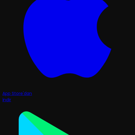
App Store'dan
İndir