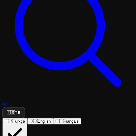
Ara...
🇹🇷
TR
🇹🇷
Türkçe
🇬🇧
English
🇫🇷
Français