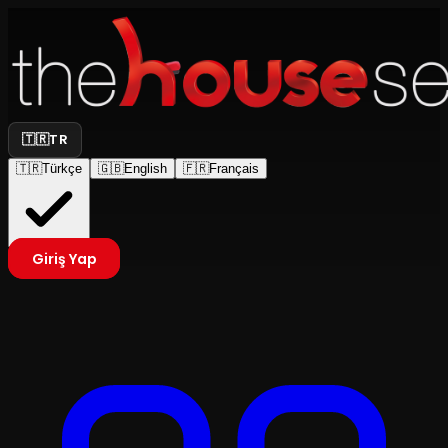
🇹🇷
TR
🇹🇷
Türkçe
🇬🇧
English
🇫🇷
Français
Giriş Yap