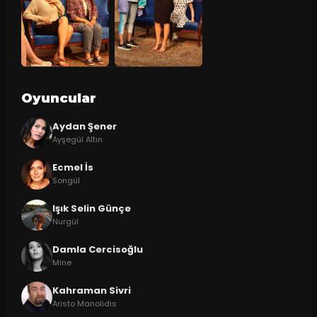
Oyuncular
Aydan Şener
Ayşegül Altın
Ecmel İs
Songül
Işık Selin Günçe
Nurgül
Damla Cercisoğlu
Mine
Kahraman Sivri
Aristo Manolidis