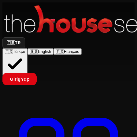
🇹🇷
TR
🇹🇷
Türkçe
🇬🇧
English
🇫🇷
Français
Giriş Yap