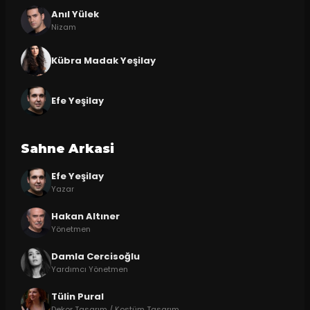
Anıl Yülek
Nizam
Kübra Madak Yeşilay
Efe Yeşilay
Sahne Arkasi
Efe Yeşilay
Yazar
Hakan Altıner
Yönetmen
Damla Cercisoğlu
Yardımcı Yönetmen
Tülin Pural
Dekor Tasarım / Kostüm Tasarım