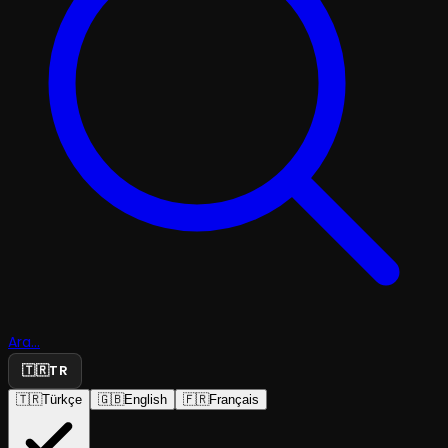
Ara...
🇹🇷
TR
🇹🇷
Türkçe
🇬🇧
English
🇫🇷
Français