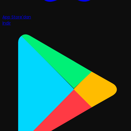
App Store'dan
İndir