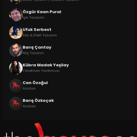
Özgür Kaan Pural
Işık Tasarımı
Ufuk Serbest
Ses & Efekt Tasarım
Barış Çantay
Afiş Tasarım
Kübra Madak Yeşilay
Yönetmen Yardımcısı
Can Özoğul
Asistan
Barış Özkoçak
Asistan