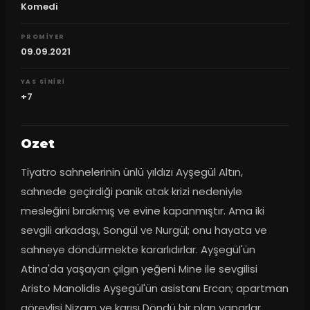
Komedi
PROMIYER
09.09.2021
YAS SINIRI
+7
Ozet
Tiyatro sahnelerinin ünlü yıldızı Ayşegül Altın, 
sahnede geçirdiği panik atak krizi nedeniyle 
mesleğini bırakmış ve evine kapanmıştır. Ama iki 
sevgili arkadaşı, Songül ve Nurgül; onu hayata ve 
sahneye döndürmekte kararlıdırlar. Ayşegül'ün 
Atina'da yaşayan çılgın yeğeni Mine ile sevgilisi 
Aristo Manolidis Ayşegül'ün asistanı Ercan; apartman 
görevlisi Nizam ve karısı Döndü bir plan yaparlar. 