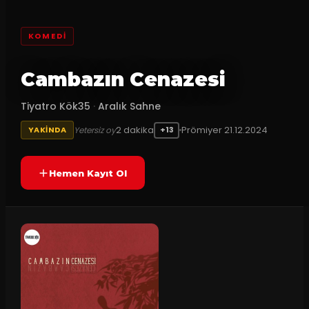
KOMEDI
Cambazın Cenazesi
Tiyatro Kök35
·
Aralık Sahne
2
dakika
Prömiyer
21.12.2024
Yetersiz oy
YAKINDA
+13
Hemen Kayıt Ol