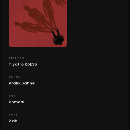
TIYATRO
Tiyatro Kök35
SAHNE
Aralık Sahne
TUR
Komedi
SURE
2
dk