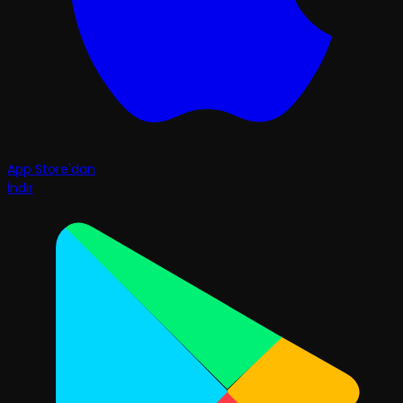
App Store'dan
İndir