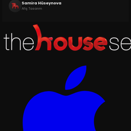
Samira Hüseynova
Afiş Tasarım