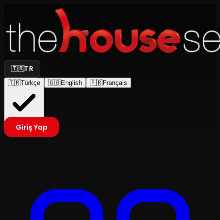
🇹🇷
TR
🇹🇷
Türkçe
🇬🇧
English
🇫🇷
Français
Giriş Yap