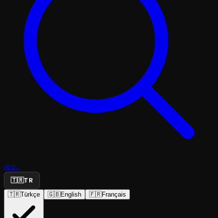
Ara...
🇹🇷
TR
🇹🇷
Türkçe
🇬🇧
English
🇫🇷
Français