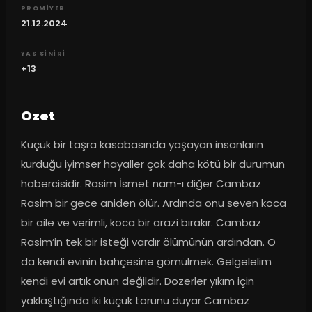
PROMIYER
21.12.2024
YAS SINIRI
+13
Ozet
Küçük bir taşra kasabasında yaşayan insanların 
kurduğu iyimser hayaller çok daha kötü bir durumun 
habercisidir. Rasim İsmet nam-ı diğer Cambaz 
Rasim bir gece aniden ölür. Ardında onu seven koca 
bir aile ve verimli, koca bir arazi bırakır. Cambaz 
Rasim’in tek bir isteği vardır ölümünün ardından. O 
da kendi evinin bahçesine gömülmek. Gelgelelim 
kendi evi artık onun değildir. Dozerler yıkım için 
yaklaştığında iki küçük torunu duyar Cambaz 