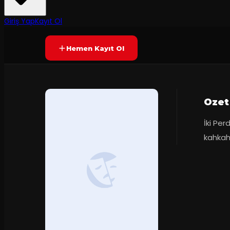
2
dakika
Yetersiz oy
YAKINDA
+13
Giriş Yap
Kayıt Ol
Hemen Kayıt Ol
Ozet
İki Per
kahkah