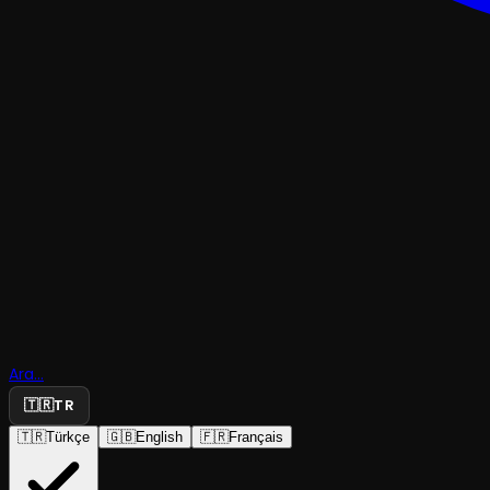
KOMEDI
Ara...
Çamaşır Se
🇹🇷
TR
🇹🇷
Türkçe
🇬🇧
English
🇫🇷
Français
Ramazan Karakaş Tiyatrosu
·
Mu Sahne