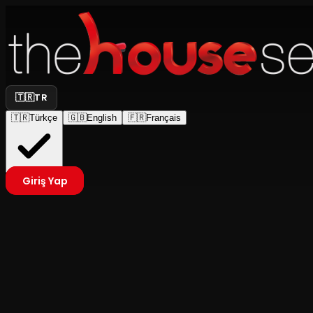
🇹🇷
TR
🇹🇷
Türkçe
🇬🇧
English
🇫🇷
Français
Giriş Yap