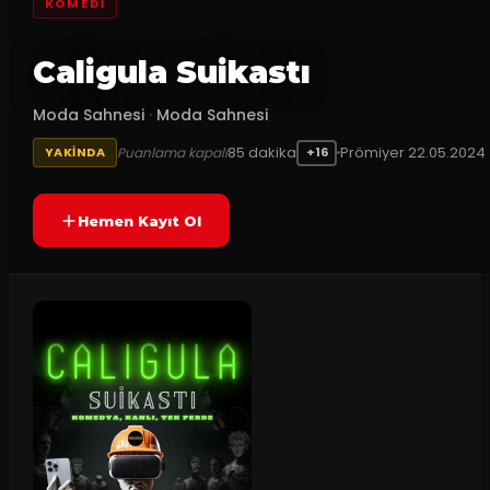
KOMEDI
Caligula Suikastı
Moda Sahnesi
·
Moda Sahnesi
85
dakika
Prömiyer
22.05.2024
Puanlama kapalı
YAKINDA
+16
Hemen Kayıt Ol