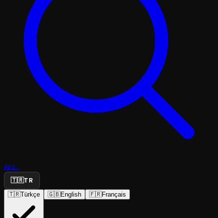
Ara...
🇹🇷
TR
🇹🇷
Türkçe
🇬🇧
English
🇫🇷
Français