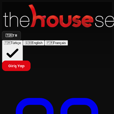
🇹🇷
TR
🇹🇷
Türkçe
🇬🇧
English
🇫🇷
Français
Giriş Yap