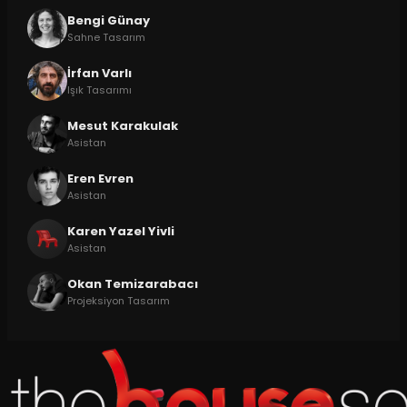
Bengi Günay
Sahne Tasarım
İrfan Varlı
Işık Tasarımı
Mesut Karakulak
Asistan
Eren Evren
Asistan
Karen Yazel Yivli
Asistan
Okan Temizarabacı
Projeksiyon Tasarım