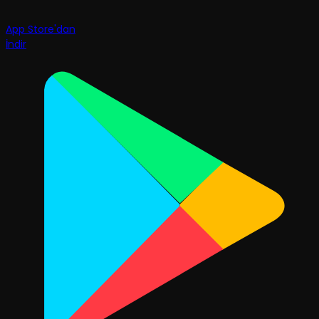
App Store'dan
İndir