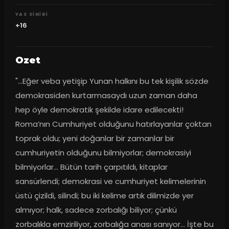
YAS SINIRI
+16
Ozet
"...Eğer veba yetişip Yunan halkını bu tek kişilik sözde 
demokrasiden kurtarmasaydı uzun zaman daha 
hep öyle demokratik şekilde idare edilecekti! 
Roma’nın Cumhuriyet olduğunu hatırlayanlar çoktan 
toprak oldu; yeni doğanlar bir zamanlar bir 
cumhuriyetin olduğunu bilmiyorlar; demokrasiyi 
bilmiyorlar… Bütün tarih çarpıtıldı, kitaplar 
sansürlendi; demokrasi ve cumhuriyet kelimelerinin 
üstü çizildi, silindi; bu iki kelime artık dilimizde yer 
almıyor; halk, sadece zorbalığı biliyor; çünkü 
zorbalıkla emziriliyor, zorbalığa anası sanıyor… İşte bu 