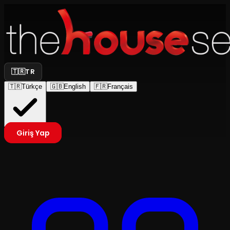
🇹🇷
TR
🇹🇷
Türkçe
🇬🇧
English
🇫🇷
Français
Giriş Yap