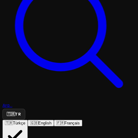
Ara...
🇹🇷
TR
🇹🇷
Türkçe
🇬🇧
English
🇫🇷
Français