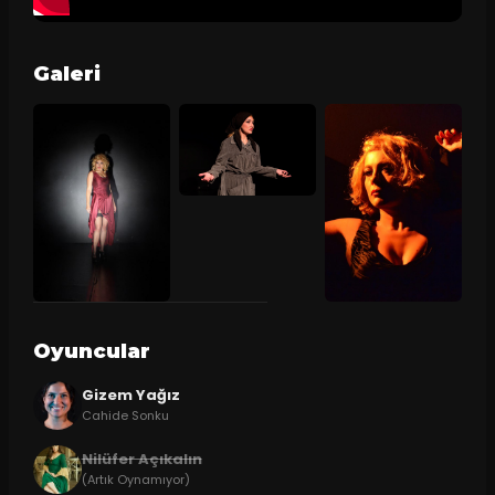
Galeri
Oyuncular
Gizem Yağız
Cahide Sonku
Nilüfer Açıkalın
(Artık Oynamıyor)