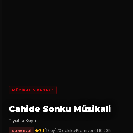
MÜZIKAL & KABARE
Cahide Sonku Müzikali
Tiyatro Keyfi
7.1
70
dakika
Prömiyer
01.10.2015
(
17
oy)
SONA ERDI