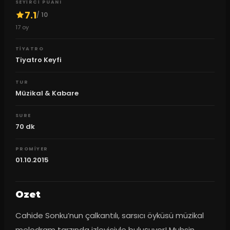
SEYIRCI PUANI
7.1
/ 10
17
oy
TIYATRO
Tiyatro Keyfi
TUR
Müzikal & Kabare
SURE
70
dk
PROMIYER
01.10.2015
Ozet
Cahide Sonku’nun çalkantılı, sarsıcı öyküsü müzikal 
melodram tarzında izleyiciyle buluşuyor! Muhsin 