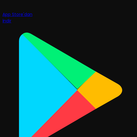
App Store'dan
İndir