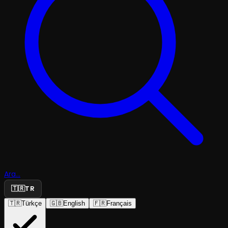
Ara...
🇹🇷
TR
🇹🇷
Türkçe
🇬🇧
English
🇫🇷
Français