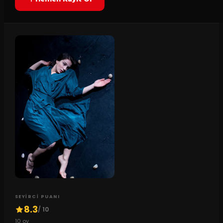
SEYIRCI PUANI
8.3
/ 10
10
oy