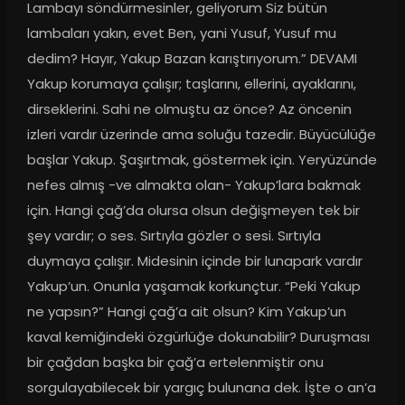
Lambayı söndürmesinler, geliyorum Siz bütün 
lambaları yakın, evet Ben, yani Yusuf, Yusuf mu 
dedim? Hayır, Yakup Bazan karıştırıyorum.” DEVAMI 
Yakup korumaya çalışır; taşlarını, ellerini, ayaklarını, 
dirseklerini. Sahi ne olmuştu az önce? Az öncenin 
izleri vardır üzerinde ama soluğu tazedir. Büyücülüğe 
başlar Yakup. Şaşırtmak, göstermek için. Yeryüzünde 
nefes almış -ve almakta olan- Yakup’lara bakmak 
için. Hangi çağ’da olursa olsun değişmeyen tek bir 
şey vardır; o ses. Sırtıyla gözler o sesi. Sırtıyla 
duymaya çalışır. Midesinin içinde bir lunapark vardır 
Yakup’un. Onunla yaşamak korkunçtur. “Peki Yakup 
ne yapsın?” Hangi çağ’a ait olsun? Kim Yakup’un 
kaval kemiğindeki özgürlüğe dokunabilir? Duruşması 
bir çağdan başka bir çağ’a ertelenmiştir onu 
sorgulayabilecek bir yargıç bulunana dek. İşte o an’a 