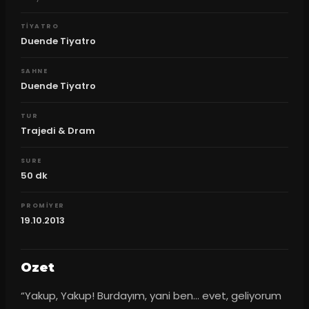
TIYATRO
Duende Tiyatro
SAHNE
Duende Tiyatro
TUR
Trajedi & Dram
SURE
50
dk
PROMIYER
19.10.2013
Ozet
“Yakup, Yakup! Burdayım, yani ben… evet, geliyorum 