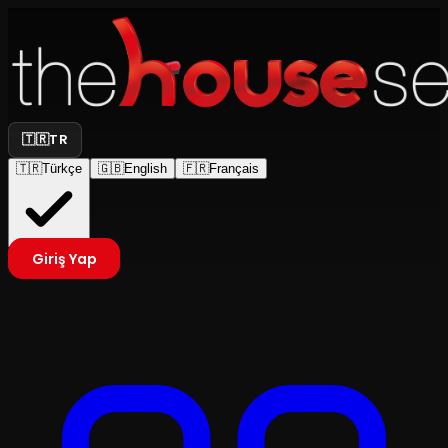
🇹🇷
TR
🇹🇷
Türkçe
🇬🇧
English
🇫🇷
Français
Giriş Yap