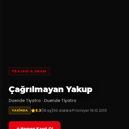
TRAJEDI & DRAM
Çağrılmayan Yakup
Duende Tiyatro
·
Duende Tiyatro
8.3
50
dakika
Prömiyer
19.10.2013
(
10
oy)
YAKINDA
Hemen Kayıt Ol