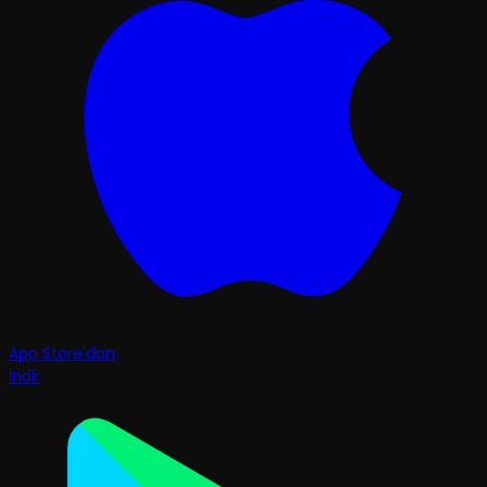
App Store'dan
İndir