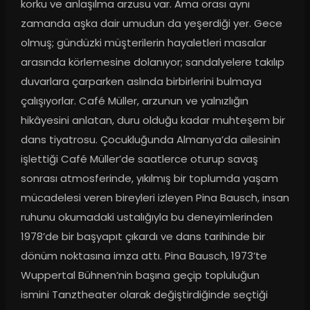
korku ve anlaşılma arzusu var. Ama orası aynı 
zamanda aşka dair umudun da yeşerdiği yer. Gece 
olmuş; gündüzki müşterilerin hayaletleri masalar 
arasında körlemesine dolanıyor; sandalyelere takılıp 
duvarlara çarparken aslında birbirlerini bulmaya 
çalışıyorlar. Café Müller, arzunun ve yalnızlığın 
hikâyesini anlatan, duru olduğu kadar muhteşem bir 
dans tiyatrosu. Çocukluğunda Almanya’da ailesinin 
işlettiği Café Müller’de saatlerce oturup savaş 
sonrası atmosferinde, yıkılmış bir toplumda yaşam 
mücadelesi veren bireyleri izleyen Pina Bausch, insan 
ruhunu okumadaki ustalığıyla bu deneyimlerinden 
1978’de bir başyapıt çıkardı ve dans tarihinde bir 
dönüm noktasına imza attı. Pina Bausch, 1973’te 
Wuppertal Bühnen’nin başına geçip topluluğun 
ismini Tanztheater olarak değiştirdiğinde seçtiği 