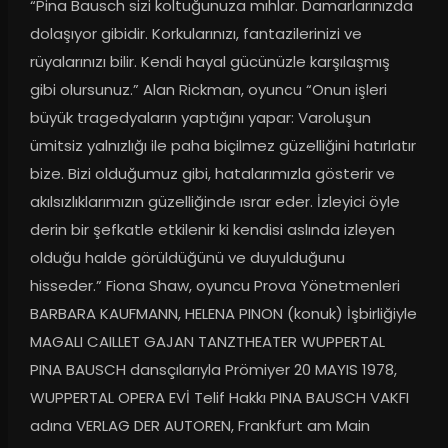
“Pina Bausch sizi koltuğunuza mıhlar. Damarlarınızda 
dolaşıyor gibidir. Korkularınızı, fantazilerinizi ve 
rüyalarınızı bilir. Kendi hayal gücünüzle karşılaşmış 
gibi olursunuz.” Alan Rickman, oyuncu “Onun işleri 
büyük tragedyaların yaptığını yapar: Varoluşun 
ümitsiz yalnızlığı ile paha biçilmez güzelliğini hatırlatır 
bize. Bizi olduğumuz gibi, hatalarımızla gösterir ve 
akılsızlıklarımızın güzelliğinde ısrar eder. İzleyici öyle 
derin bir şefkatle etkilenir ki kendisi aslında izleyen 
olduğu halde görüldüğünü ve duyulduğunu 
hisseder.” Fiona Shaw, oyuncu Prova Yönetmenleri 
BARBARA KAUFMANN, HELENA PINON (konuk) İşbirliğiyle 
MAGALI CAILLET GAJAN TANZTHEATER WUPPERTAL 
PINA BAUSCH dansçılarıyla Prömiyer 20 MAYIS 1978, 
WUPPERTAL OPERA EVİ Telif Hakkı PINA BAUSCH VAKFI 
adına VERLAG DER AUTOREN, Frankfurt am Main