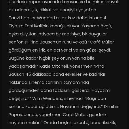
eserlerini repertuvarında koruyan ve bu mirası büyük 
bir adanmışlık, dikkat ve enerjiyle yaşatan 
Tanztheater Wuppertal, bir kez daha İstanbul 
Tiyatro Festivali’nin konuğu oluyor. Yaşama övgü, 
aşka duyulan ihtiyaca bir methiye, bir duygular 
senfonisi, Pina Bausch’un ruhu ve özü “Café Müller 
gördüğüm en lirik, en acı verici ve en güzel şeydi. 
Bugüne kadar hiçbir şey onun yanına bile 
yaklaşamadı.” Katie Mitchell, yönetmen “Pina 
Bausch 45 dakikada bana erkekler ve kadınlar 
hakkında sinema tarihinin tamamında 
gördüğümden daha fazlasını gösterdi. Hayatımı 
değiştirdi.” Wim Wenders, sinemacı “Başından 
sonuna kadar ağladım… Hayatımı değiştirdi.” Dimitris 
Papaioannou, yönetmen Café Müller, gündelik 
hayatın mekânı: Orada boşluk, üzüntü, beceriksizlik, 