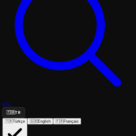
Ara...
🇹🇷
TR
🇹🇷
Türkçe
🇬🇧
English
🇫🇷
Français