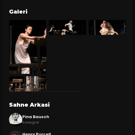
Galeri
Sahne Arkasi
Pina Bausch
Koreograf
Henry Purcell