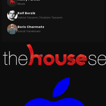
Müzik
Rolf Borzik
Sahne Tasarım / Kostüm Tasarım
Boris Charmatz
Sanat Yönetmeni