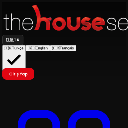
🇹🇷
TR
🇹🇷
Türkçe
🇬🇧
English
🇫🇷
Français
Giriş Yap