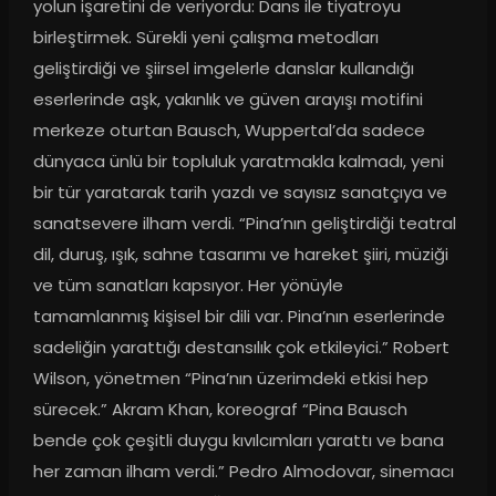
yolun işaretini de veriyordu: Dans ile tiyatroyu 
birleştirmek. Sürekli yeni çalışma metodları 
geliştirdiği ve şiirsel imgelerle danslar kullandığı 
eserlerinde aşk, yakınlık ve güven arayışı motifini 
merkeze oturtan Bausch, Wuppertal’da sadece 
dünyaca ünlü bir topluluk yaratmakla kalmadı, yeni 
bir tür yaratarak tarih yazdı ve sayısız sanatçıya ve 
sanatsevere ilham verdi. “Pina’nın geliştirdiği teatral 
dil, duruş, ışık, sahne tasarımı ve hareket şiiri, müziği 
ve tüm sanatları kapsıyor. Her yönüyle 
tamamlanmış kişisel bir dili var. Pina’nın eserlerinde 
sadeliğin yarattığı destansılık çok etkileyici.” Robert 
Wilson, yönetmen “Pina’nın üzerimdeki etkisi hep 
sürecek.” Akram Khan, koreograf “Pina Bausch 
bende çok çeşitli duygu kıvılcımları yarattı ve bana 
her zaman ilham verdi.” Pedro Almodovar, sinemacı 