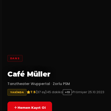
DANS
Café Müller
Tanztheater Wuppertal
·
Zorlu PSM
7.5
45
dakika
Prömiyer
25.10.2023
(
37
oy)
YAKINDA
+13
Hemen Kayıt Ol