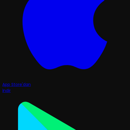
App Store'dan
İndir