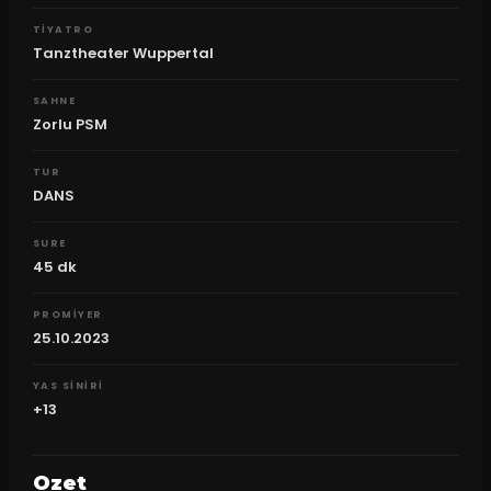
TIYATRO
Tanztheater Wuppertal
SAHNE
Zorlu PSM
TUR
DANS
SURE
45
dk
PROMIYER
25.10.2023
YAS SINIRI
+13
Ozet