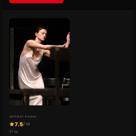
SEYIRCI PUANI
7.5
/ 10
37
oy