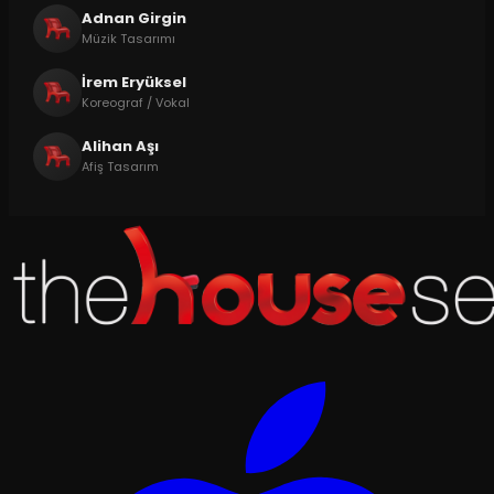
Adnan Girgin
Müzik Tasarımı
İrem Eryüksel
Koreograf / Vokal
Alihan Aşı
Afiş Tasarım