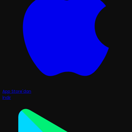
App Store'dan
İndir