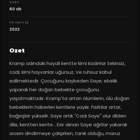
SURE
60
dk
PROMIYER
2022
Ozet
Kramp adındaki hayali kentte kimi kadınlar tekinsiz, 
cadı; kimi hayvanlar uğursuz, Ve ruhsuz kabul 
edilmektedir. Çocuğunu kaybeden Saye; ebelik 
yaparak her doğan bebekte çocuğunu 
yaşatmaktadır. Kramp'ta artan ölümlerin, ölü doğan 
bebeklerin haberleri kentlere yayılır. Fısıltılar artar, 
bağırışlar yükselir. Saye artık "Cadı Saye" olur dilden 
dile, kentten kente... Esir alınan Saye ağıtlar yakarak 
acısını dindirmeye çalışırken, tanık olduğu, maruz 