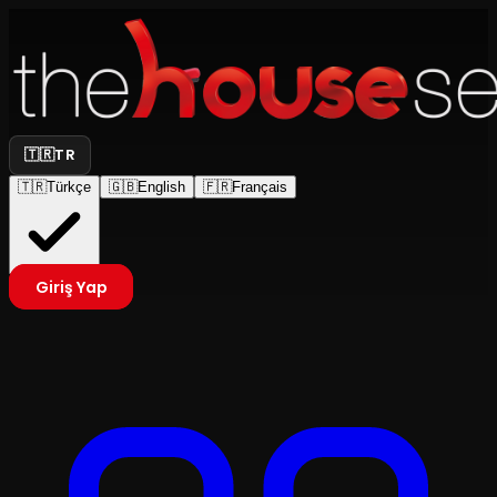
🇹🇷
TR
🇹🇷
Türkçe
🇬🇧
English
🇫🇷
Français
Giriş Yap