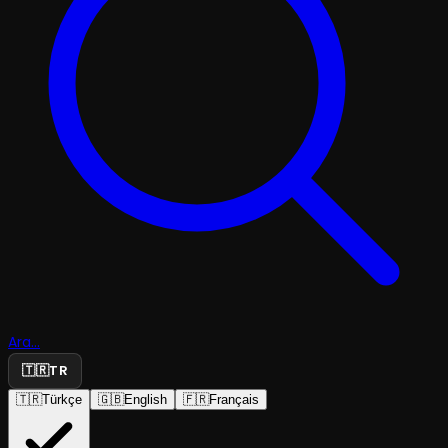
Ara...
🇹🇷
TR
🇹🇷
Türkçe
🇬🇧
English
🇫🇷
Français