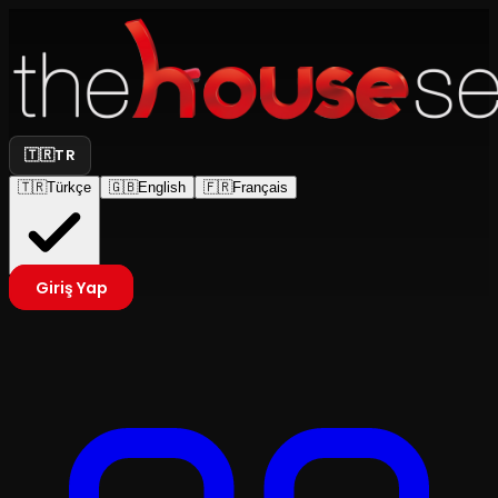
🇹🇷
TR
🇹🇷
Türkçe
🇬🇧
English
🇫🇷
Français
Giriş Yap