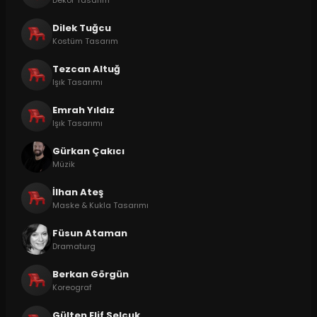
Dilek Tuğcu
Kostüm Tasarım
Tezcan Altuğ
Işık Tasarımı
Emrah Yıldız
Işık Tasarımı
Gürkan Çakıcı
Müzik
İlhan Ateş
Maske & Kukla Tasarımı
Füsun Ataman
Dramaturg
Berkan Görgün
Koreograf
Gülten Elif Selçuk