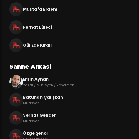
Mustafa Erdem
Ferhat Lüleci
Gül Ece Kıralı
Sahne Arkasi
Ersin Ayhan
Yazar / Müzisyen / Yönetmen
Batuhan Çalışkan
Müzisyen
Serhat Gencer
Müzisyen
Özge Şenol
Dekor Tasarım