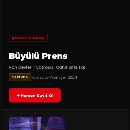
ÇOCUK & GENÇ
Büyülü Prens
Van Devlet Tiyatrosu
·
Cahit Sıtkı Tar...
Prömiyer
2024
Yetersiz oy
YAKINDA
Hemen Kayıt Ol