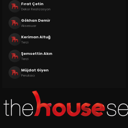
Fırat Çetin
Dekor Realizasyon
Gökhan Demir
Aksesuar
Keriman Altuğ
Terzi
Şemsettin Akın
Terzi
Müjdat Giyen
Perukacı