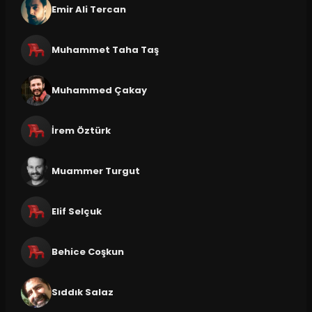
Emir Ali Tercan
Muhammet Taha Taş
Muhammed Çakay
İrem Öztürk
Muammer Turgut
Elif Selçuk
Behice Coşkun
Sıddık Salaz