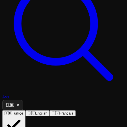
Ara...
🇹🇷
TR
🇹🇷
Türkçe
🇬🇧
English
🇫🇷
Français