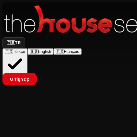
🇹🇷
TR
🇹🇷
Türkçe
🇬🇧
English
🇫🇷
Français
Giriş Yap