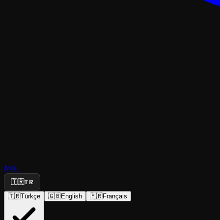
ÇOCUK & GENÇ
Büyülü O
Ara...
ve Altın H
🇹🇷
TR
🇹🇷
Türkçe
🇬🇧
English
🇫🇷
Français
The Box Entertainment
·
Torium Sahne