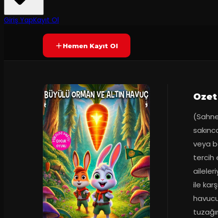
45
dakika
Prömiyer
2024
Yetersiz oy
YAKINDA
+4
Giriş Yap
Kayıt Ol
Hemen Kayıt Ol
Ozet
(Sahnem
sakıncal
veya be
tercih 
aileler
ile kar
havucu 
tuzağı