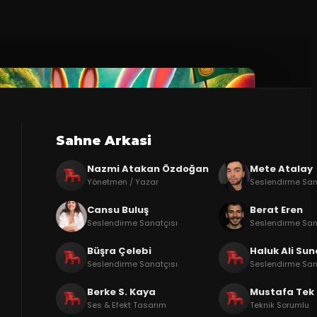
Sahne Arkasi
Nazmi Atakan Özdoğan
Mete Atalay
Yönetmen / Yazar
Seslendirme San
Cansu Buluş
Berat Eren
Seslendirme Sanatçısı
Seslendirme San
Büşra Çelebi
Haluk Ali Sun
Seslendirme Sanatçısı
Seslendirme San
Berke S. Kaya
Mustafa Tek
Ses & Efekt Tasarım
Teknik Sorumlu