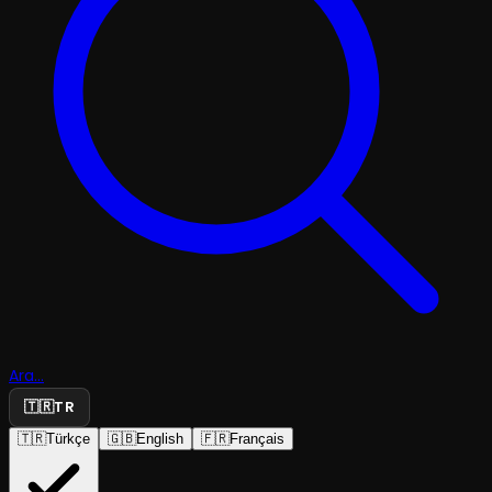
Ara...
🇹🇷
TR
🇹🇷
Türkçe
🇬🇧
English
🇫🇷
Français