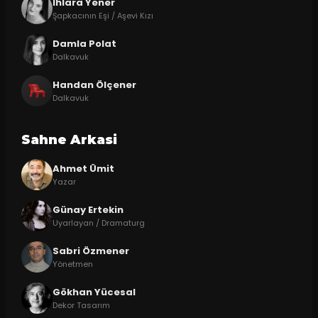
Ihlara Yener
Şapkacının Eşi / Aşevi Kızı
Damla Polat
Dalkavuk
Handan Ölçener
Dalkavuk
Sahne Arkasi
Ahmet Ümit
Yazar
Günay Ertekin
Uyarlayan / Dramaturg
Sabri Özmener
Yönetmen
Gökhan Yücesal
Dekor Tasarım