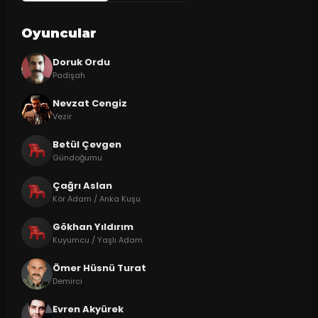
Oyuncular
Doruk Ordu
Padişah
Nevzat Cengiz
Vezir
Betül Çevgen
Gündoğumu
Çağrı Aslan
Kör Adam / Anka Kuşu
Gökhan Yıldırım
Kuyumcu / Yaşlı Adam
Ömer Hüsnü Turat
Demirci
Evren Akyürek