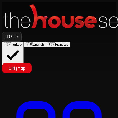
🇹🇷
TR
🇹🇷
Türkçe
🇬🇧
English
🇫🇷
Français
Giriş Yap