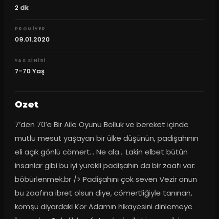
2
dk
PROMIYER
09.01.2020
YAS SINIRI
7-70 Yaş
Ozet
7’den 70’e Bir Aile Oyunu Bolluk ve bereket içinde 
mutlu mesut yaşayan bir ülke düşünün, padişahının 
eli açık gönlü cömert... Ne ala... Lakin elbet bütün 
insanlar gibi bu iyi yürekli padişahın da bir zaafı var: 
böbürlenmek.br /> Padişahını çok seven Vezir onun 
bu zaafına ibret olsun diye, cömertliğiyle tanınan, 
komşu diyardaki Kör Adamın hikayesini dinlemeye 