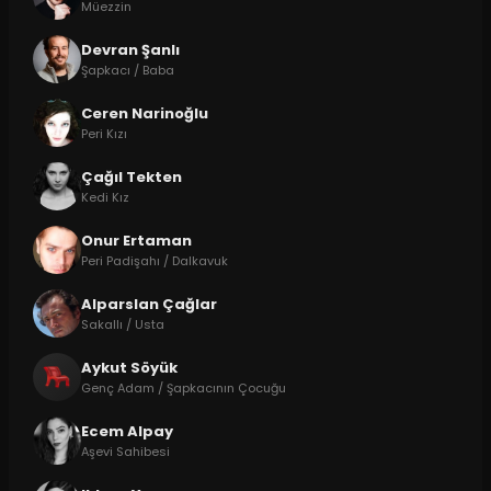
Müezzin
Devran Şanlı
Şapkacı / Baba
Ceren Narinoğlu
Peri Kızı
Çağıl Tekten
Kedi Kız
Onur Ertaman
Peri Padişahı / Dalkavuk
Alparslan Çağlar
Sakallı / Usta
Aykut Söyük
Genç Adam / Şapkacının Çocuğu
Ecem Alpay
Aşevi Sahibesi