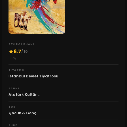
SEYIRCI PUANI
6.7
/ 10
15
oy
TIYATRO
İstanbul Devlet Tiyatrosu
SAHNE
Atatürk Kültür ...
TUR
Çocuk & Genç
SURE