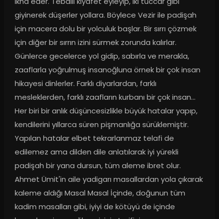
ikna eder. Tebdili kıyafet eyleyip, iki tüccar gibi 
giyinerek düşerler yollara. Böylece Vezir ile padişah 
için macera dolu bir yolculuk başlar. Bir sırrı çözmek 
için diğer bir sırrın izini sürmek zorunda kalırlar. 
Günlerce gecelerce yol gidip, sabırla ve merakla, 
zaaflarla yoğrulmuş insanoğluna örnek bir çok insan 
hikayesi dinlerler. Farklı diyarlardan, farklı 
mesleklerden, farklı zaafların kurbanı bir çok insan... 
Her biri bir anlık düşüncesizlikle büyük hatalar yapıp, 
kendilerini yıllarca süren pişmanlığa sürüklemiştir. 
Yapılan hatalar elbet tekrarlanmaz telafi de 
edilemez ama dilden dile anlatılarak iyi yürekli 
padişah bir yana dursun, tüm aleme ibret olur. 
Ahmet Ümit'in aile yadigarı masallardan yola çıkarak 
kaleme aldığı Masal Masal İçinde, doğunun tüm 
kadim masalları gibi, iyiyi de kötüyü de içinde 