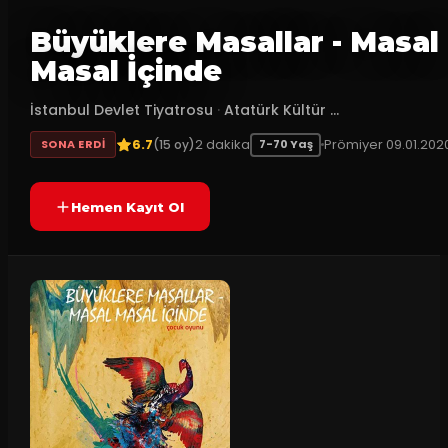
Büyüklere Masallar - Masal
Masal İçinde
İstanbul Devlet Tiyatrosu
·
Atatürk Kültür ...
6.7
2
dakika
Prömiyer
09.01.202
(
15
oy)
SONA ERDI
7-70 Yaş
Hemen Kayıt Ol