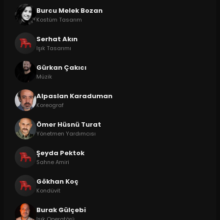
Burcu Melek Bozan
Kostüm Tasarım
Serhat Akın
Işık Tasarımı
Gürkan Çakıcı
Müzik
Alpaslan Karaduman
Koreograf
Ömer Hüsnü Turat
Yönetmen Yardımcısı
Şeyda Pektok
Sahne Amiri
Gökhan Koç
Kondüvit
Burak Gülçebi
Işık Operatörü