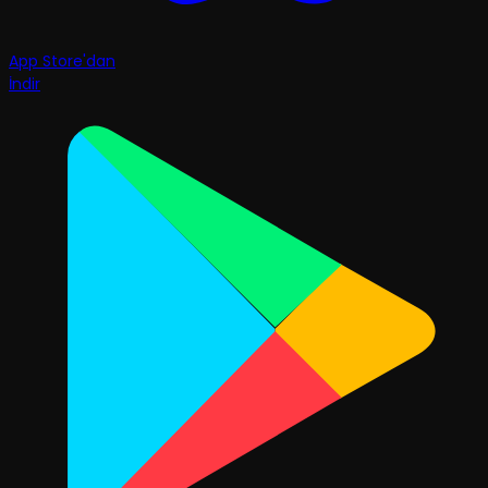
App Store'dan
İndir