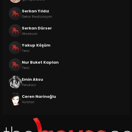
Serkan Yıldız
Dekor Realizasyon
Serkan Dürser
Aksesuar
Yakup Köşüm
Terzi
Nur Buket Kaplan
Terzi
Emin Aksu
Perukacı
Ceren Narinoğlu
Asistan