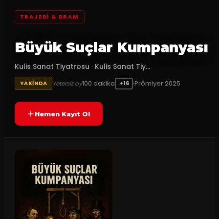
TRAJEDI & DRAM
Büyük Suçlar Kumpanyası
Kulis Sanat Tiyatrosu
·
Kulis Sanat Tiy...
100
dakika
Prömiyer
2025
Yetersiz oy
YAKINDA
+16
Hemen Kayıt Ol