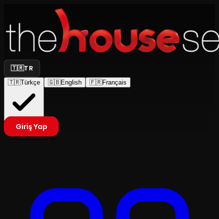
🇹🇷
TR
🇹🇷
Türkçe
🇬🇧
English
🇫🇷
Français
Giriş Yap