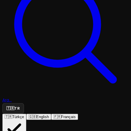
Ara...
🇹🇷
TR
🇹🇷
Türkçe
🇬🇧
English
🇫🇷
Français