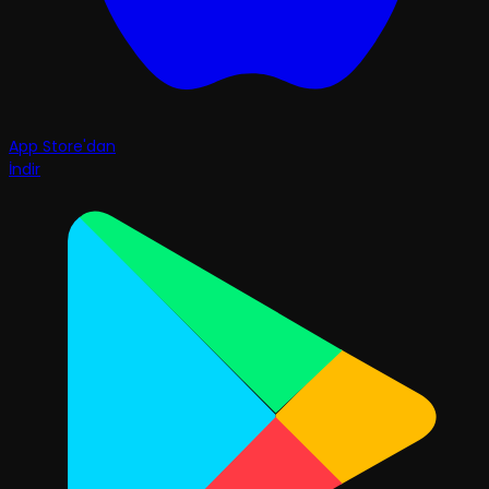
App Store'dan
İndir