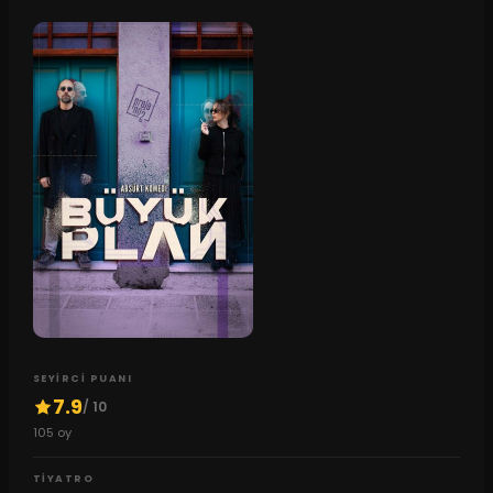
SEYIRCI PUANI
7.9
/ 10
105
oy
TIYATRO