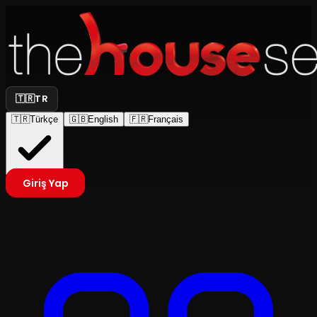
🇹🇷
TR
🇹🇷
Türkçe
🇬🇧
English
🇫🇷
Français
Giriş Yap