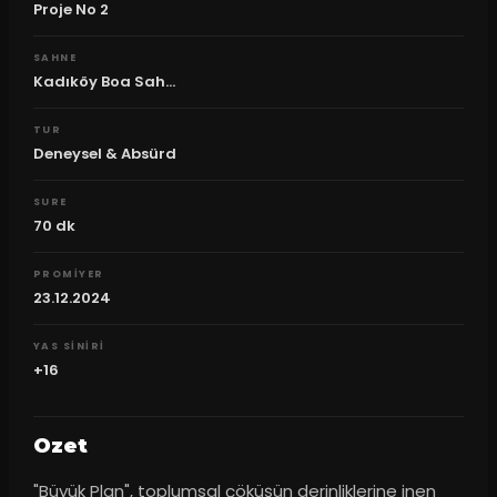
Proje No 2
SAHNE
Kadıköy Boa Sah...
TUR
Deneysel & Absürd
SURE
70
dk
PROMIYER
23.12.2024
YAS SINIRI
+16
Ozet
"Büyük Plan", toplumsal çöküşün derinliklerine inen 