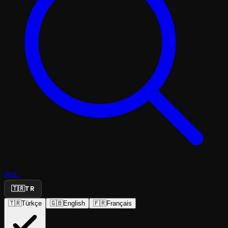
Ara...
🇹🇷
TR
🇹🇷
Türkçe
🇬🇧
English
🇫🇷
Français