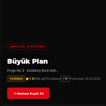
DENEYSEL & ABSÜRD
Büyük Plan
Proje No 2
·
Kadıköy Boa Sah...
7.9
70
dakika
Prömiyer
23.12.2024
(
105
oy)
YAKINDA
+16
Hemen Kayıt Ol