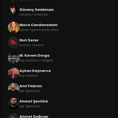
Güvenç Selekman
Görüntü Yönetmeni
Mısra Candanadam
Genel Yapım Koordinatörü
Nuri Sezer
Kostüm Tasarım
M. Kerem Dorga
Reji Asistanı / Fotoğraf
Aykan Kaynarca
Reji Asistanı
Anıl Yıldırım
Işık Operatörü
Ahmet Şentürk
Işık Operatörü
Ahmet Doğruer