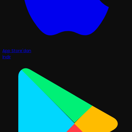
App Store'dan
İndir