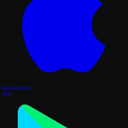
App Store'dan
İndir