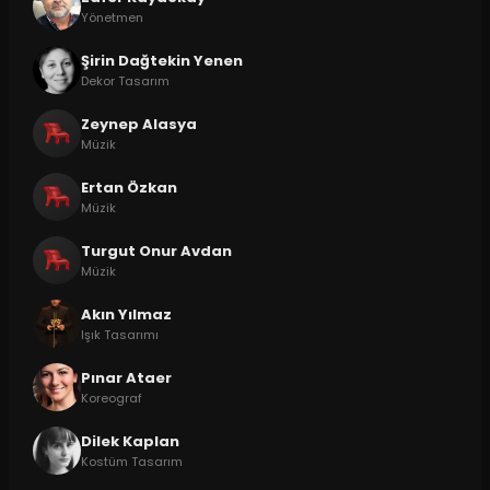
Yönetmen
Şirin Dağtekin Yenen
Dekor Tasarım
Zeynep Alasya
Müzik
Ertan Özkan
Müzik
Turgut Onur Avdan
Müzik
Akın Yılmaz
Işık Tasarımı
Pınar Ataer
Koreograf
Dilek Kaplan
Kostüm Tasarım