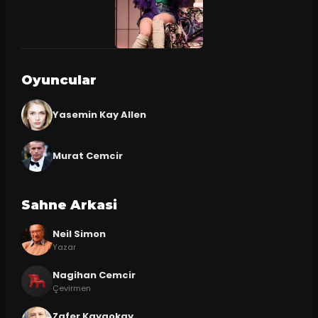
Oyuncular
Yasemin Kay Allen
Murat Cemcir
Sahne Arkasi
Neil Simon
Yazar
Nagihan Cemcir
Çevirmen
Zafer Kayaokay