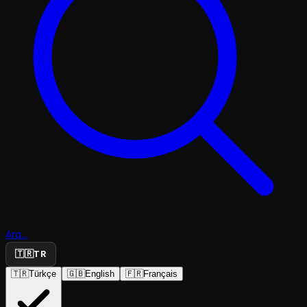
Ara...
🇹🇷
TR
🇹🇷
Türkçe
🇬🇧
English
🇫🇷
Français