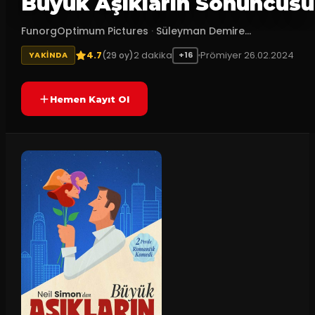
Büyük Aşıkların Sonuncusu
FunorgOptimum Pictures
·
Süleyman Demire...
4.7
2
dakika
Prömiyer
26.02.2024
(
29
oy)
YAKINDA
+16
Hemen Kayıt Ol