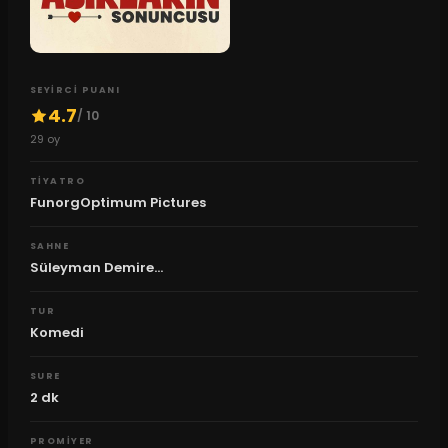
SEYIRCI PUANI
4.7
/ 10
29
oy
TIYATRO
FunorgOptimum Pictures
SAHNE
Süleyman Demire...
TUR
Komedi
SURE
2
dk
PROMIYER