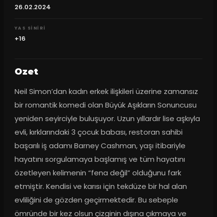
26.02.2024
YAS SINIRI
+16
Ozet
Neil Simon’dan kadın erkek ilişkileri üzerine zamansız 
bir romantik komedi olan Büyük Aşıkların Sonuncusu 
yeniden seyirciyle buluşuyor. Uzun yıllardır lise aşkıyla 
evli, kırklarındaki 3 çocuk babası, restoran sahibi 
başarılı iş adamı Barney Cashman, yaşı itibariyle 
hayatını sorgulamaya başlamış ve tüm hayatını 
özetleyen kelimenin “fena değil” olduğunu fark 
etmiştir. Kendisi ve karısı için tekdüze bir hal alan 
evliliğini de gözden geçirmektedir. Bu sebeple 
ömründe bir kez olsun çizginin dışına çıkmaya ve 