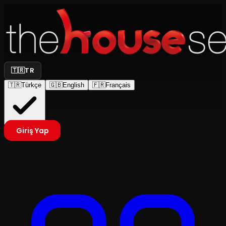
🇹🇷
TR
🇹🇷
Türkçe
🇬🇧
English
🇫🇷
Français
Giriş Yap