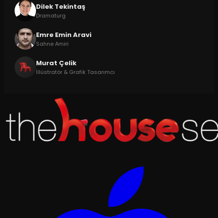
Dilek Tekintaş
Dramaturg
Emre Emin Aravi
Sahne Amiri
Murat Çelik
İllüstratör & Grafik Tasarımcı