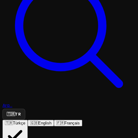
Ara...
🇹🇷
TR
🇹🇷
Türkçe
🇬🇧
English
🇫🇷
Français