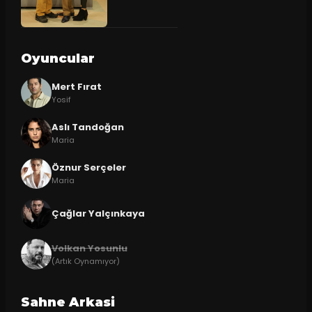
Oyuncular
Mert Fırat
Yosif
Aslı Tandoğan
Maria
Öznur Serçeler
Maria
Çağlar Yalçınkaya
Volkan Yosunlu
(Artık Oynamıyor)
Sahne Arkasi