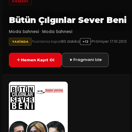
KOMEDI
Bütün Çılgınlar Sever Beni
Moda Sahnesi
·
Moda Sahnesi
80
dakika
Prömiyer
17.10.2013
Puanlama kapalı
YAKINDA
+12
Fragmani Izle
Hemen Kayıt Ol