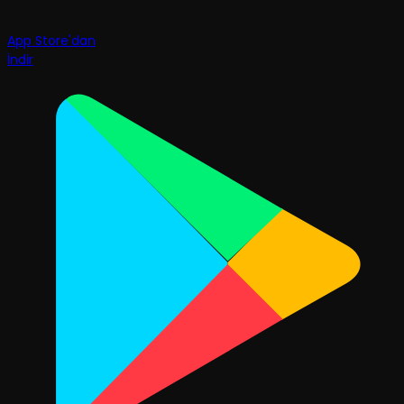
App Store'dan
İndir