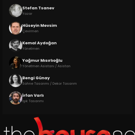
Stefan Tsanev
Yazar
Hüseyin Mevsim
Çevirmen
Kemal Aydoğan
Yönetmen
Yağmur Mısırlıoğlu
Yönetmen Asistanı / Asistan
Bengi Günay
Sahne Tasarımı / Dekor Tasarım
İrfan Varlı
Işık Tasarımı