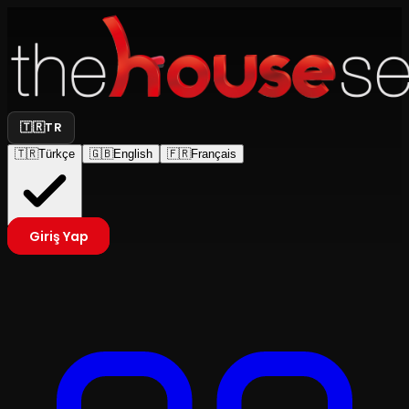
🇹🇷
TR
🇹🇷
Türkçe
🇬🇧
English
🇫🇷
Français
Giriş Yap