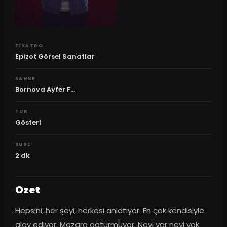
TIYATRO
Epizot Görsel Sanatlar
SAHNE
Bornova Ayfer F...
TUR
Gösteri
SURE
2
dk
Ozet
Hepsini, her şeyi, herkesi anlatıyor. En çok kendisiyle 
alay ediyor. Mezara götürmüyor. Neyi var neyi yok 