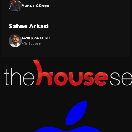
Yunus Günçe
Sahne Arkasi
Galip Aksular
Afiş Tasarım