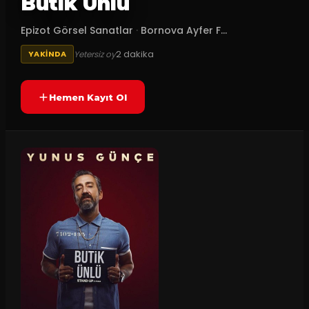
Butik Ünlü
Epizot Görsel Sanatlar
·
Bornova Ayfer F...
2
dakika
Yetersiz oy
YAKINDA
Hemen Kayıt Ol