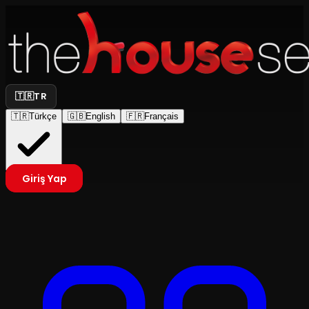
🇹🇷
TR
🇹🇷
Türkçe
🇬🇧
English
🇫🇷
Français
Giriş Yap