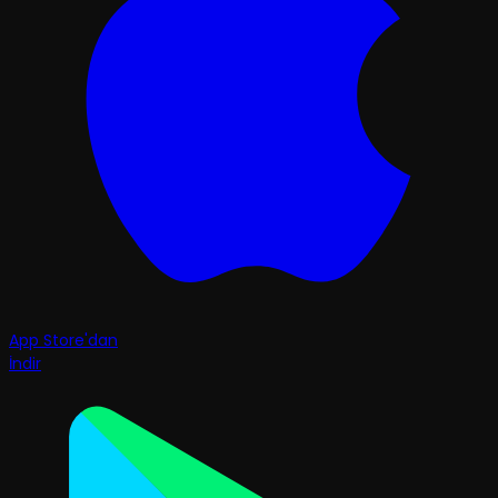
App Store'dan
İndir