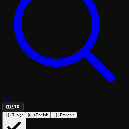
Ara...
🇹🇷
TR
🇹🇷
Türkçe
🇬🇧
English
🇫🇷
Français