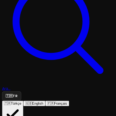
Ara...
🇹🇷
TR
🇹🇷
Türkçe
🇬🇧
English
🇫🇷
Français