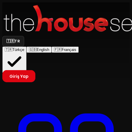
🇹🇷
TR
🇹🇷
Türkçe
🇬🇧
English
🇫🇷
Français
Giriş Yap