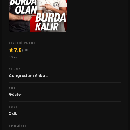
SEYIRCI PUANI
7.6
/ 10
30
oy
SAHNE
Congresium Anka...
TUR
Gösteri
SURE
2
dk
PROMIYER