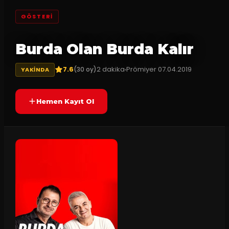
GÖSTERI
Burda Olan Burda Kalır
7.6
2
dakika
Prömiyer
07.04.2019
(
30
oy)
YAKINDA
Hemen Kayıt Ol