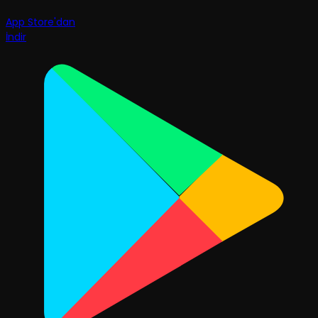
App Store'dan
İndir