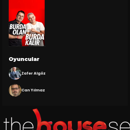
Oyuncular
Zafer Algöz
Can Yılmaz