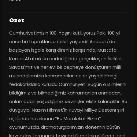
Ozet
Cumhuriyetimizin 100. Yaşını kutluyoruz.Peki, 100 yıl 
önce bu topraklarda neler yaşandı! Anadolu'da 
başlayan işgale karşı direniş karşısında, Mustafa 
Kemal Atatürk'ün önderliğinde gerçekleşen İstiklal 
Savaşı'mız ve her evi bir cepheye dönüştüren milli 
mücadelemizin kahramanları neler yaşadı!Hangi 
fedakârlıklarla kuruldu Cumhuriyet! Bugün o isimlerini 
bildiğimiz ve bilmediğimiz kahramanları anmadan, 
anlamadan yaşadığımız sevinçler eksik kalacaktır. Bu 
duyguyla, Nazım Hikmet'in Kuvayi Milliye Destanı şiiri 
eşliğinde hazırlanan “Bu Memleket Bizim” 
oyunumuzda, dramaturglarımızın dönemin bütün 
kaynakları taranarak hazırladığı metnin ışığında, dört 