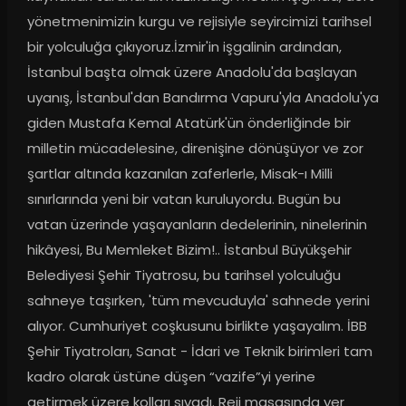
yönetmenimizin kurgu ve rejisiyle seyircimizi tarihsel 
bir yolculuğa çıkıyoruz.İzmir'in işgalinin ardından, 
İstanbul başta olmak üzere Anadolu'da başlayan 
uyanış, İstanbul'dan Bandırma Vapuru'yla Anadolu'ya 
giden Mustafa Kemal Atatürk'ün önderliğinde bir 
milletin mücadelesine, direnişine dönüşüyor ve zor 
şartlar altında kazanılan zaferlerle, Misak-ı Milli 
sınırlarında yeni bir vatan kuruluyordu. Bugün bu 
vatan üzerinde yaşayanların dedelerinin, ninelerinin 
hikâyesi, Bu Memleket Bizim!.. İstanbul Büyükşehir 
Belediyesi Şehir Tiyatrosu, bu tarihsel yolculuğu 
sahneye taşırken, 'tüm mevcuduyla' sahnede yerini 
alıyor. Cumhuriyet coşkusunu birlikte yaşayalım. İBB 
Şehir Tiyatroları, Sanat - İdari ve Teknik birimleri tam 
kadro olarak üstüne düşen “vazife”yi yerine 
getirmek üzere kolları sıvadı. Reji masasında yer 