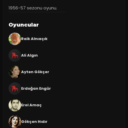
1956-57 sezonu oyunu.
Oyuncular
Raik Alnıaçık
Ali Algın
Ayten Gökçer
Erdoğan Engür
Erol Amaç
Gökçen Hıdır