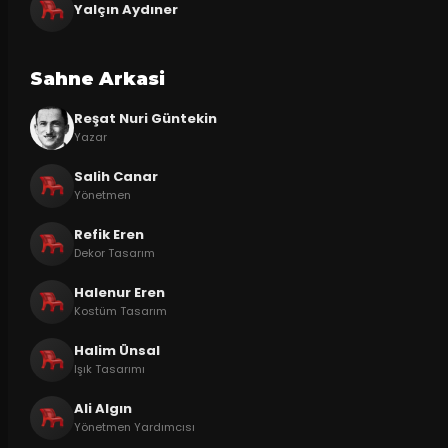
Yalçın Aydıner
Sahne Arkasi
Reşat Nuri Güntekin
Yazar
Salih Canar
Yönetmen
Refik Eren
Dekor Tasarım
Halenur Eren
Kostüm Tasarım
Halim Ünsal
Işık Tasarımı
Ali Algın
Yönetmen Yardımcısı