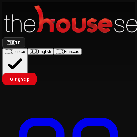
🇹🇷
TR
🇹🇷
Türkçe
🇬🇧
English
🇫🇷
Français
Giriş Yap