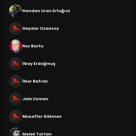
Handan Uran Ertuğrul
Haydar Ozansoy
Nur Bartu
İlkay Erdoğmuş
İlker Bafralı
Jale Uzman
Muzaffer Gökmen
Melek Tartan