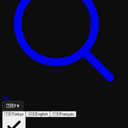
Ara...
🇹🇷
TR
🇹🇷
Türkçe
🇬🇧
English
🇫🇷
Français