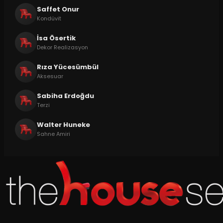
Saffet Onur
Kondüvit
İsa Ösertik
Dekor Realizasyon
Rıza Yücesümbül
Aksesuar
Sabiha Erdoğdu
Terzi
Walter Huneke
Sahne Amiri