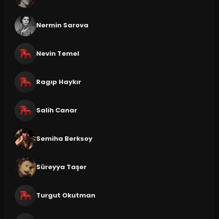
Nermin Sarova
Nevin Temel
Ragıp Haykır
Salih Canar
Semiha Berksoy
Süreyya Taşer
Turgut Okutman