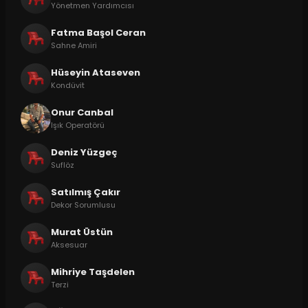
Yönetmen Yardımcısı
Fatma Başol Ceran
Sahne Amiri
Hüseyin Ataseven
Kondüvit
Onur Canbal
Işık Operatörü
Deniz Yüzgeç
Suflöz
Satılmış Çakır
Dekor Sorumlusu
Murat Üstün
Aksesuar
Mihriye Taşdelen
Terzi