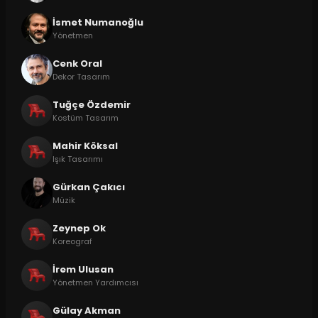
İsmet Numanoğlu
Yönetmen
Cenk Oral
Dekor Tasarım
Tuğçe Özdemir
Kostüm Tasarım
Mahir Köksal
Işık Tasarımı
Gürkan Çakıcı
Müzik
Zeynep Ok
Koreograf
İrem Ulusan
Yönetmen Yardımcısı
Gülay Akman