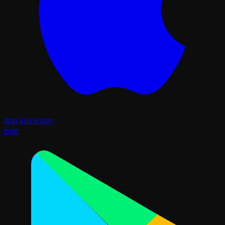
App Store'dan
İndir