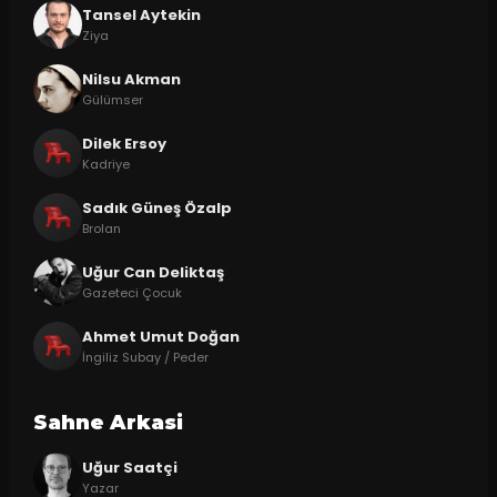
Tansel Aytekin
Ziya
Nilsu Akman
Gülümser
Dilek Ersoy
Kadriye
Sadık Güneş Özalp
Brolan
Uğur Can Deliktaş
Gazeteci Çocuk
Ahmet Umut Doğan
İngiliz Subay / Peder
Sahne Arkasi
Uğur Saatçi
Yazar