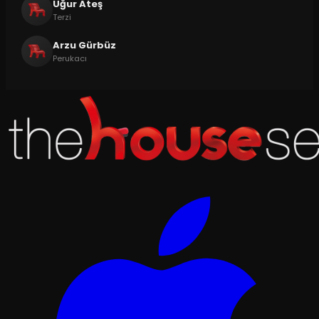
Uğur Ateş
Terzi
Arzu Gürbüz
Perukacı