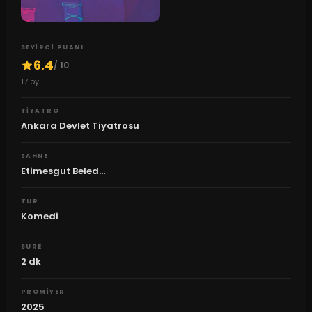
SEYIRCI PUANI
6.4
/ 10
17
oy
TIYATRO
Ankara Devlet Tiyatrosu
SAHNE
Etimesgut Beled...
TUR
Komedi
SURE
2
dk
PROMIYER
2025