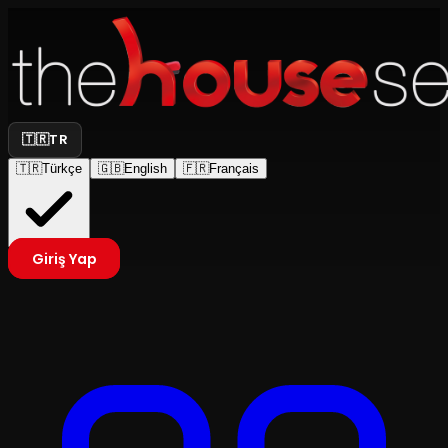
🇹🇷
TR
🇹🇷
Türkçe
🇬🇧
English
🇫🇷
Français
Giriş Yap