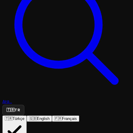
Ara...
🇹🇷
TR
🇹🇷
Türkçe
🇬🇧
English
🇫🇷
Français