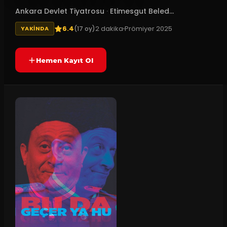
Ankara Devlet Tiyatrosu
·
Etimesgut Beled...
6.4
2
dakika
Prömiyer
2025
(
17
oy)
YAKINDA
Hemen Kayıt Ol