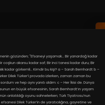
enin gözünden; "Efsaneyi yaşamak… Bir yanardağ kadar 
 Bir coşkun akarsu kadar saf; Bir inci tanesi kadar duru; Bir 
ık kadar görkemli… Kimdir bu kişi? a – Sarah Bernhardt b – 
ürker Dilek Türker’i provada izlerken, zaman zaman bu 
sordum ve hep aynı yanıtı aldım: c – Her İkisi de. Dünya 
osunun en büyük efsanesinin, Sarah Bernhardt’ın yaşam 
ün anlatıldığı oyunu sahnelerken; Türk Tiyatrosu’nun 
efsanesi Dilek Türker’in de yaratıcılığına, gayretine ve 