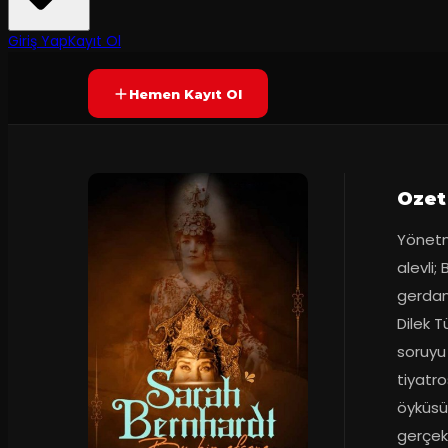
2
dakika
Prömiyer
11.11.2024
Yetersiz oy
YAKINDA
Giriş Yap
Kayıt Ol
Hemen Kayıt Ol
Ozet
Yönetm
alevli;
gerdanl
Dilek T
soruyu 
tiyatr
öyküsün
gerçek 