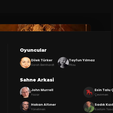
Oyuncular
Dilek Türker
Tayfun Yılmaz
Sarah Bernhardt
Pitou
Sahne Arkasi
John Murrell
Esin Talu 
Yazar
Çevirmen
Hakan Altıner
Sadık Kız
Yönetmen
Kostüm Tasa