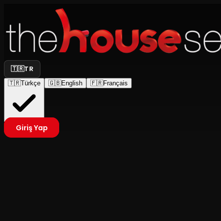
🇹🇷
TR
🇹🇷
Türkçe
🇬🇧
English
🇫🇷
Français
Giriş Yap