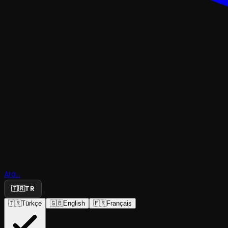
TRAJEDI & DRAM
Bu Bir Efs
Ara...
Sarah Ber
🇹🇷
TR
🇹🇷
Türkçe
🇬🇧
English
🇫🇷
Français
Tiyatro Ayna
·
Atatürk Kültür ...