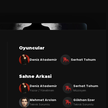
Oyuncular
Deniz Atademir
Serhat Tohum
Sahne Arkasi
Deniz Atademir
Serhat Tohum
Yazar / Yönetmen
Müzisyen
Mehmet Arslan
Gökhan Ezer
Teknik Sorumlu
Teknik Sorumlu