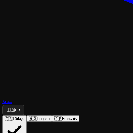
TRAJEDI & DRAM
Ara...
Brusk Ary
🇹🇷
TR
🇹🇷
Türkçe
🇬🇧
English
🇫🇷
Français
Tuluatro
·
Moda Sahnesi