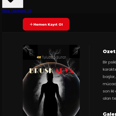
45
dakika
Prömiyer
01.06.2025
Yetersiz oy
YAKINDA
Giriş Yap
Kayıt Ol
Hemen Kayıt Ol
Ozet
Bir psi
karakt
başlar
mücade
son iki
alan te
Galer