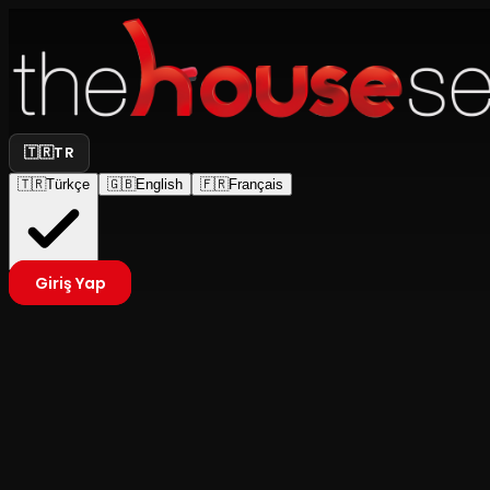
🇹🇷
TR
🇹🇷
Türkçe
🇬🇧
English
🇫🇷
Français
Giriş Yap