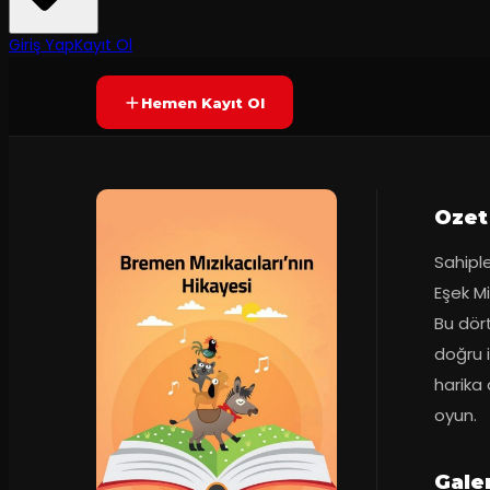
60
dakika
Prömiyer
29.09.2020
Yetersiz oy
YAKINDA
Giriş Yap
Kayıt Ol
Hemen Kayıt Ol
Ozet
Sahipl
Eşek Mi
Bu dör
doğru i
harika 
oyun.
Galer