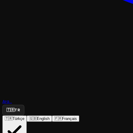
ÇOCUK & GENÇ
Bremen
Mızıkacılar
Ara...
Hikayesi
🇹🇷
TR
🇹🇷
Türkçe
🇬🇧
English
🇫🇷
Français
İzmir Devlet Tiyatrosu
·
Konak Sahnesi