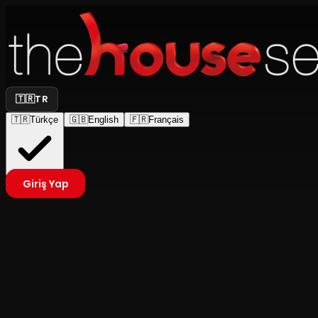
🇹🇷
TR
🇹🇷
Türkçe
🇬🇧
English
🇫🇷
Français
Giriş Yap