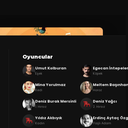
Oyuncular
Umut Kolburan
Egecan İntepele
Eşek
Köpek
Mina Yorulmaz
Meltem Başınha
Kedi
Horoz
Deniz Burak Mersinli
Deniz Yağcı
1. Hırsız
2. Hırsız
Yıldız Akbıyık
Erdinç Aytaç Öz
Kadın
Yaşlı Adam