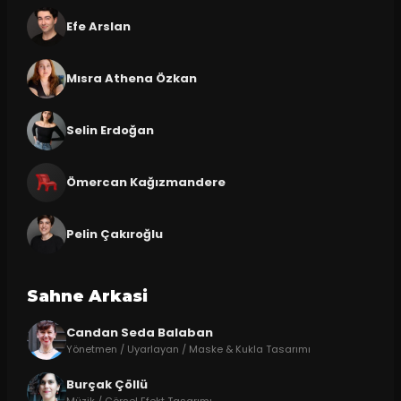
Efe Arslan
Mısra Athena Özkan
Selin Erdoğan
Ömercan Kağızmandere
Pelin Çakıroğlu
Sahne Arkasi
Candan Seda Balaban
Yönetmen / Uyarlayan / Maske & Kukla Tasarımı
Burçak Çöllü
Müzik / Görsel Efekt Tasarımı