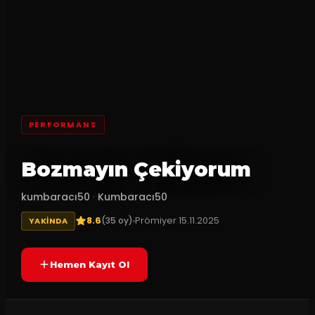
PERFORMANS
Bozmayın Çekiyorum
kumbaracı50
·
Kumbaracı50
8.6
Prömiyer
15.11.2025
(
35
oy)
YAKINDA
Hemen Kayıt Ol