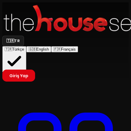
🇹🇷
TR
🇹🇷
Türkçe
🇬🇧
English
🇫🇷
Français
Giriş Yap