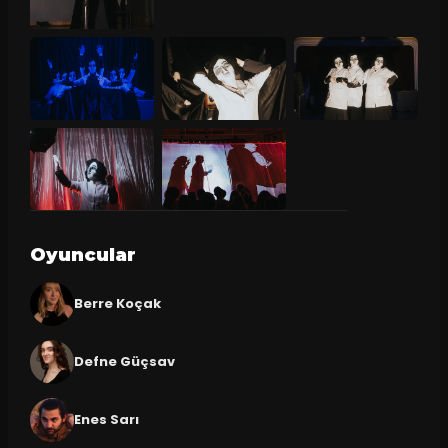
Oyuncular
Berre Koçak
Defne Güçsav
Enes Sarı