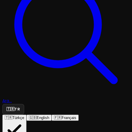
Ara...
🇹🇷
TR
🇹🇷
Türkçe
🇬🇧
English
🇫🇷
Français