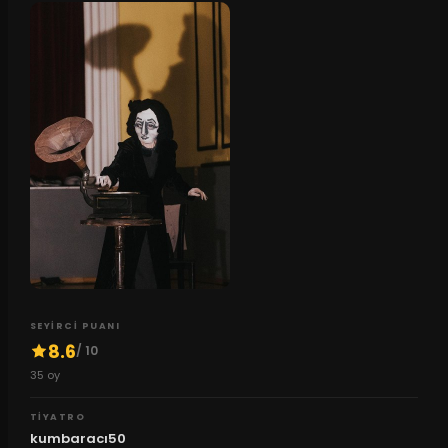
SEYIRCI PUANI
8.6
/ 10
35
oy
TIYATRO
kumbaracı50