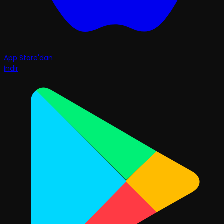
App Store'dan
İndir