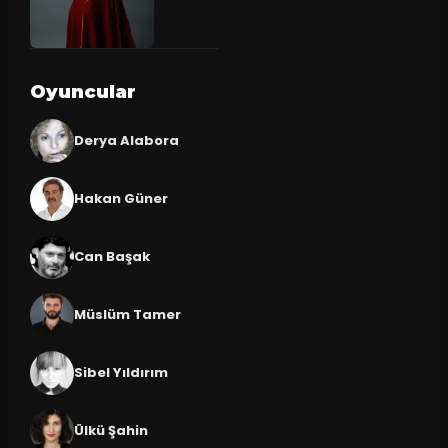
Oyuncular
Derya Alabora
Hakan Güner
Can Başak
Müslüm Tamer
Sibel Yıldırım
Ülkü Şahin