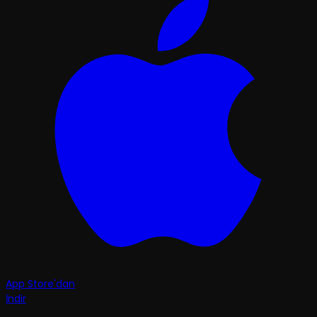
App Store'dan
İndir