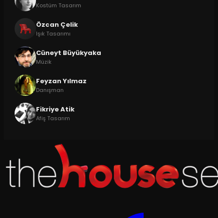
Kostüm Tasarım
Özcan Çelik
Işık Tasarımı
Cüneyt Büyükyaka
Müzik
Feyzan Yılmaz
Danışman
Fikriye Atik
Afiş Tasarım