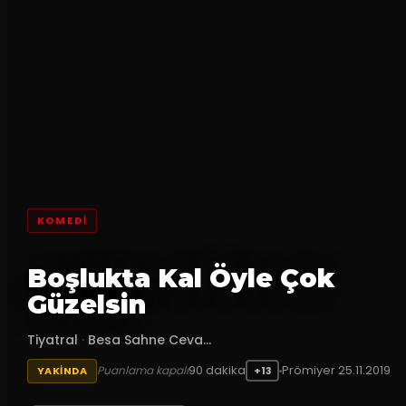
KOMEDI
Boşlukta Kal Öyle Çok
Güzelsin
Tiyatral
·
Besa Sahne Ceva...
90
dakika
Prömiyer
25.11.2019
Puanlama kapalı
YAKINDA
+13