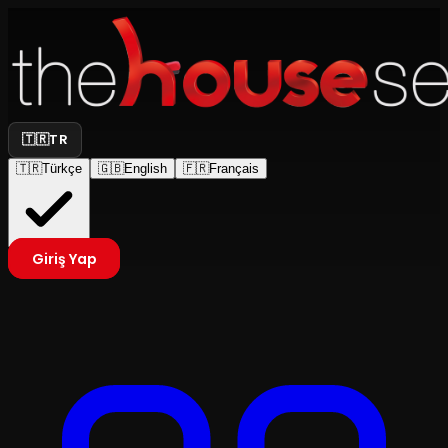
🇹🇷
TR
🇹🇷
Türkçe
🇬🇧
English
🇫🇷
Français
Giriş Yap