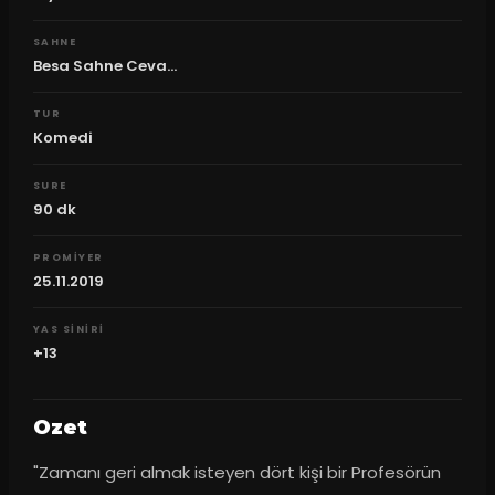
SAHNE
Besa Sahne Ceva...
TUR
Komedi
SURE
90
dk
PROMIYER
25.11.2019
YAS SINIRI
+13
Ozet
"Zamanı geri almak isteyen dört kişi bir Profesörün 