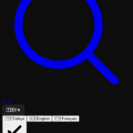
Ara...
🇹🇷
TR
🇹🇷
Türkçe
🇬🇧
English
🇫🇷
Français