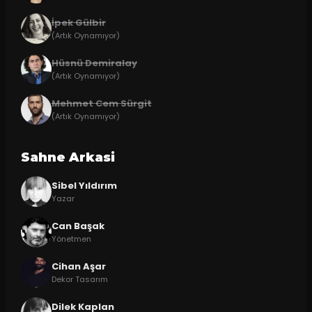
İpek Gülbir
(Artık Oynamıyor)
Hüsnü Demiralay
(Artık Oynamıyor)
Mehmet Cem Sürgit
(Artık Oynamıyor)
Sahne Arkasi
Sibel Yıldırım
Yazar
Can Başak
Yönetmen
Cihan Aşar
Dekor Tasarım
Dilek Kaplan