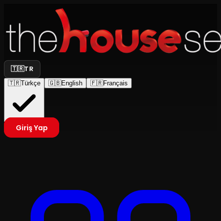
🇹🇷
TR
🇹🇷
Türkçe
🇬🇧
English
🇫🇷
Français
Giriş Yap