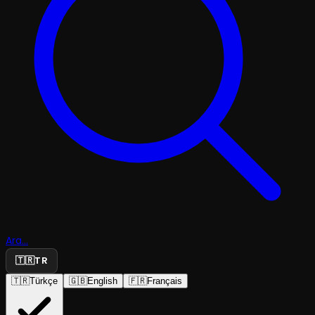
Ara...
🇹🇷
TR
🇹🇷
Türkçe
🇬🇧
English
🇫🇷
Français