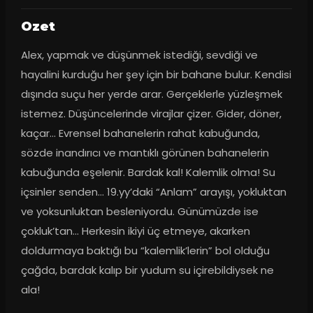
Ozet
Alex, yapmak ve düşünmek istediği, sevdiği ve 
hayalini kurduğu her şey için bir bahane bulur. Kendisi 
dışında suçu her yerde arar. Gerçeklerle yüzleşmek 
istemez. Düşüncelerinde virajlar çizer. Gider, döner, 
kaçar… Evrensel bahanelerin rahat kabuğunda, 
sözde inandırıcı ve mantıklı görünen bahanelerin 
kabuğunda eşelenir. Bardak kal! Kalemlik olma! Su 
içsinler senden… 19.yy’daki “Anlam” arayışı, yokluktan 
ve yoksunluktan besleniyordu. Günümüzde ise 
çokluk’tan… Herkesin ikiyi üç etmeye, akarken 
doldurmaya baktığı bu “kalemlik’lerin” bol olduğu 
çağda, bardak kalıp bir yudum su içirebildiysek ne 
ala!