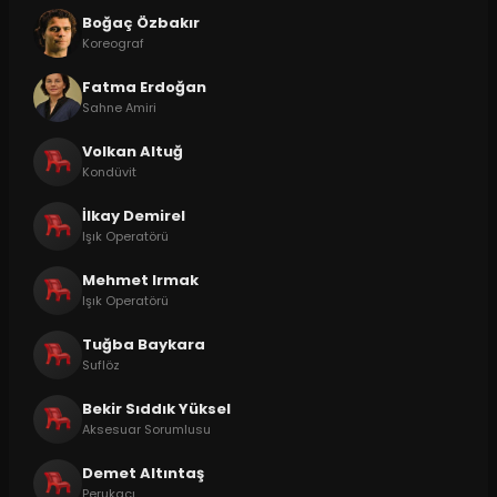
Boğaç Özbakır
Koreograf
Fatma Erdoğan
Sahne Amiri
Volkan Altuğ
Kondüvit
İlkay Demirel
Işık Operatörü
Mehmet Irmak
Işık Operatörü
Tuğba Baykara
Suflöz
Bekir Sıddık Yüksel
Aksesuar Sorumlusu
Demet Altıntaş
Perukacı