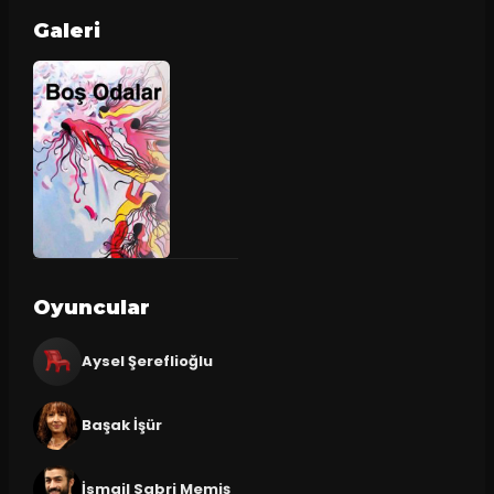
Galeri
Oyuncular
Aysel Şereflioğlu
Başak İşür
İsmail Sabri Memiş