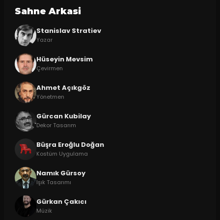
Sahne Arkasi
Stanislav Stratiev
Yazar
Hüseyin Mevsim
Çevirmen
Ahmet Açıkgöz
Yönetmen
Gürcan Kubilay
Dekor Tasarım
Büşra Eroğlu Doğan
Kostüm Uygulama
Namık Gürsoy
Işık Tasarımı
Gürkan Çakıcı
Müzik