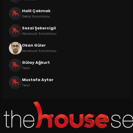
Halil Çakmak
Dekor Sorumlusu
Sezai Şekercigil
Aksesuar Sorumlusu
Okan Güler
Aksesuar Sorumlusu
Gülay Ağkurt
Terzi
Mustafa Aytar
Terzi