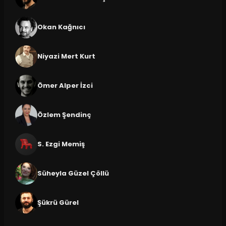
Okan Kağnıcı
Niyazi Mert Kurt
Ömer Alper İzci
Özlem Şendinç
S. Ezgi Memiş
Süheyla Güzel Çöllü
Şükrü Gürel