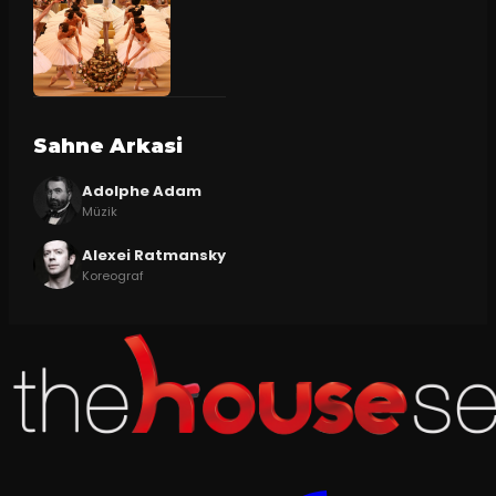
Sahne Arkasi
Adolphe Adam
Müzik
Alexei Ratmansky
Koreograf