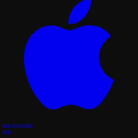
App Store'dan
İndir