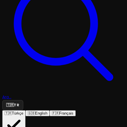
Ara...
🇹🇷
TR
🇹🇷
Türkçe
🇬🇧
English
🇫🇷
Français