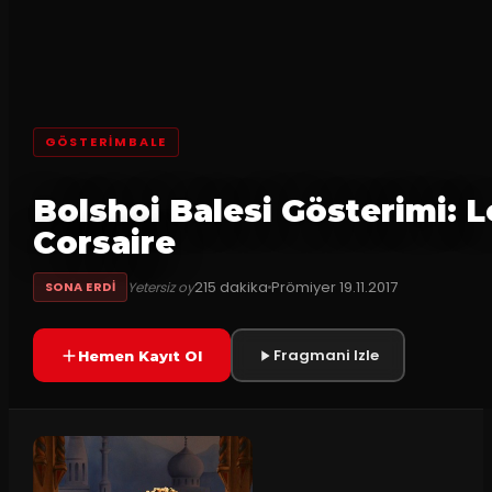
GÖSTERİMBALE
Bolshoi Balesi Gösterimi: L
Corsaire
215
dakika
Prömiyer
19.11.2017
Yetersiz oy
SONA ERDI
Fragmani Izle
Hemen Kayıt Ol