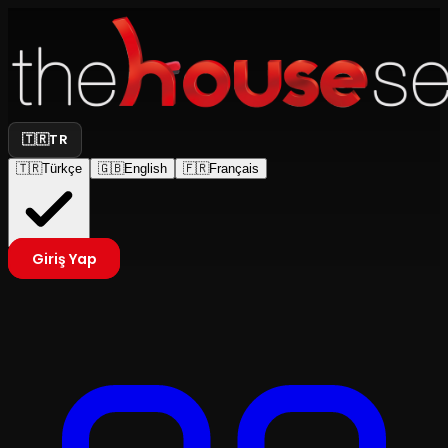
🇹🇷
TR
🇹🇷
Türkçe
🇬🇧
English
🇫🇷
Français
Giriş Yap