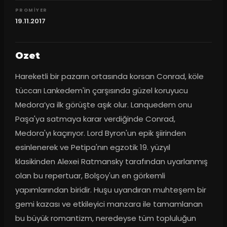
PROMIYER
19.11.2017
Ozet
Hareketli bir pazarın ortasında korsan Conrad, köle 
tüccarı Lankedem'in çarşısında güzel koruyucu 
Medora’ya ilk görüşte aşık olur. Lanquedem onu ​​
Paşa'ya satmaya karar verdiğinde Conrad, 
Medora'yı kaçırıyor. Lord Byron'un epik şiirinden 
esinlenerek ve Petipa'nın egzotik 19. yüzyıl 
klasikinden Alexei Ratmansky tarafından uyarlanmış 
olan bu repertuar, Bolşoy'un en görkemli 
yapımlarından biridir. Huşu uyandıran muhteşem bir 
gemi kazası ve etkileyici manzara ile tamamlanan 
bu büyük romantizm, neredeyse tüm topluluğun 