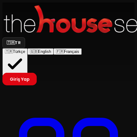
🇹🇷
TR
🇹🇷
Türkçe
🇬🇧
English
🇫🇷
Français
Giriş Yap