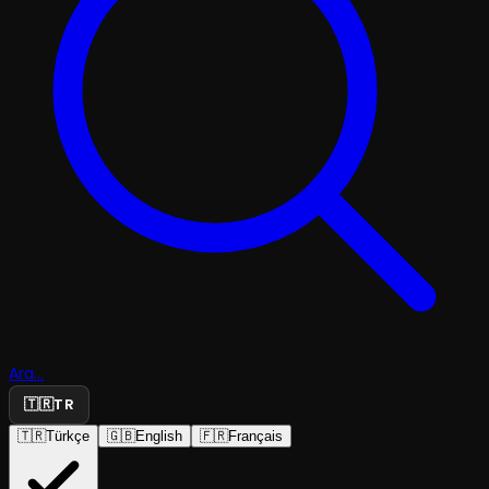
Ara...
🇹🇷
TR
🇹🇷
Türkçe
🇬🇧
English
🇫🇷
Français