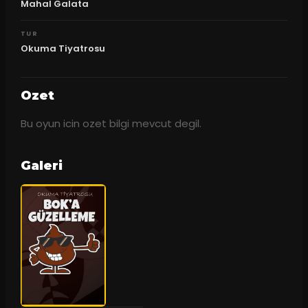
Mahal Galata
TUR
Okuma Tiyatrosu
Ozet
Bu oyun icin ozet bilgi mevcut degil.
Galeri