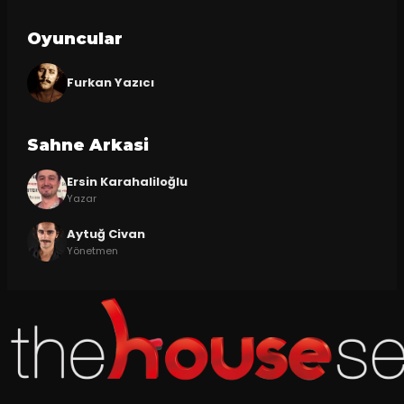
Oyuncular
Furkan Yazıcı
Sahne Arkasi
Ersin Karahaliloğlu
Yazar
Aytuğ Civan
Yönetmen