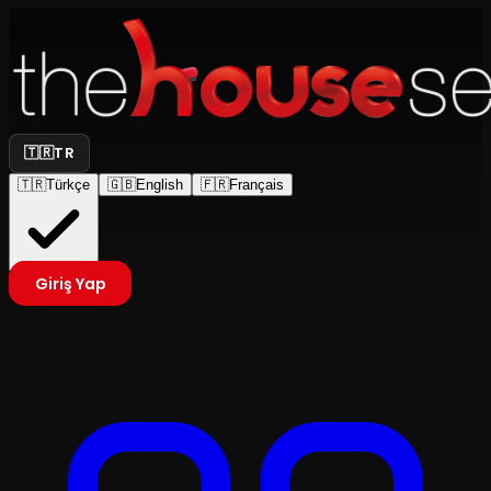
🇹🇷
TR
🇹🇷
Türkçe
🇬🇧
English
🇫🇷
Français
Giriş Yap