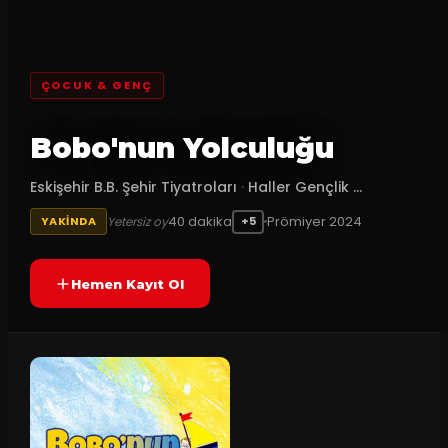
ÇOCUK & GENÇ
Bobo'nun Yolculuğu
Eskişehir B.B. Şehir Tiyatroları
·
Haller Gençlik ...
40
dakika
Prömiyer
2024
Yetersiz oy
YAKINDA
+5
Hemen Kayıt Ol