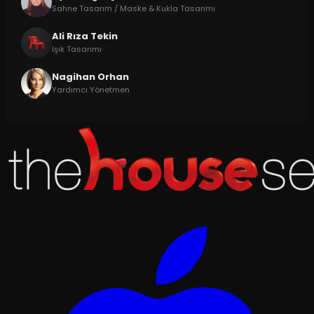
Sahne Tasarım / Maske & Kukla Tasarımı
Ali Rıza Tekin
Işık Tasarımı
Nagihan Orhan
Yardımcı Yönetmen