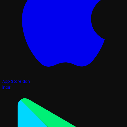
App Store'dan
İndir