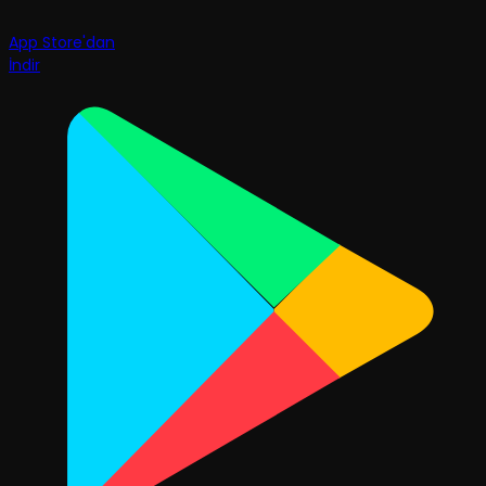
App Store'dan
İndir