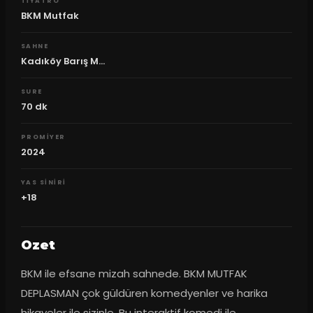
TIYATRO
BKM Mutfak
SAHNE
Kadıköy Barış M...
SURE
70
dk
PROMIYER
2024
YAS SINIRI
+18
Ozet
BKM ile efsane mizah sahnede. BKM MUTFAK 
DEPLASMAN çok güldüren komedyenler ve harika 
hikayeler ile sizinle. Bu interaktif komedi ile 