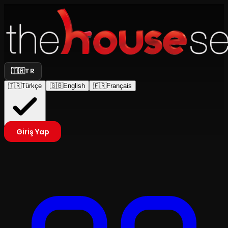
🇹🇷
TR
🇹🇷
Türkçe
🇬🇧
English
🇫🇷
Français
Giriş Yap