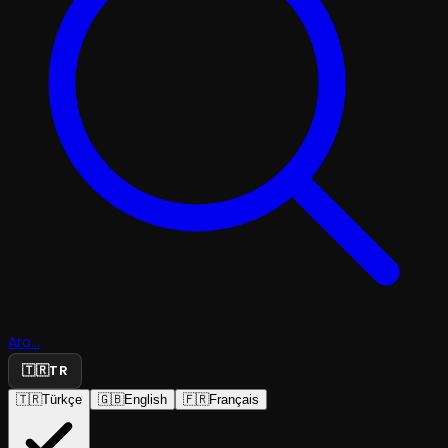
Ara...
🇹🇷
TR
🇹🇷
Türkçe
🇬🇧
English
🇫🇷
Français