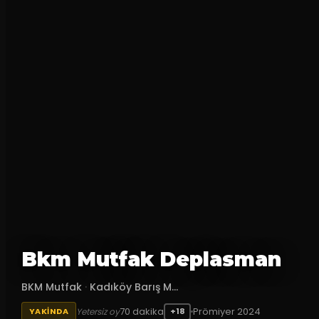
Bkm Mutfak Deplasman
BKM Mutfak
·
Kadıköy Barış M...
70
dakika
Prömiyer
2024
Yetersiz oy
YAKINDA
+18