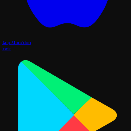
App Store'dan
İndir