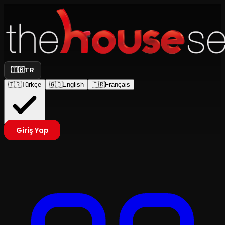
🇹🇷
TR
🇹🇷
Türkçe
🇬🇧
English
🇫🇷
Français
Giriş Yap