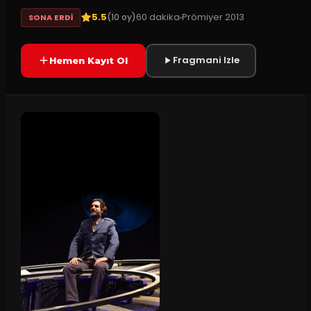
5.5
60
dakika
Prömiyer
2013
(
10
oy)
SONA ERDI
Fragmani Izle
Hemen Kayıt Ol