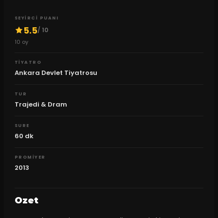
SEYIRCI PUANI
5.5
/ 10
10
oy
TIYATRO
Ankara Devlet Tiyatrosu
TUR
Trajedi & Dram
SURE
60
dk
PROMIYER
2013
Ozet