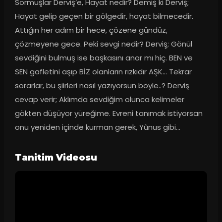
Sormuşlar Derviş’e, Hayat nedir? Demiş ki Derviş; 
Hayat gelip geçen bir gölgedir, hayat bilmecedir. 
Attığın her adım bir hece, çözene gündüz, 
çözmeyene gece. Peki sevgi nedir? Derviş; Gönül 
sevdiğini bulmuş ise başkasını anar mı hiç. BEN ve 
SEN gafletini aşıp BİZ olanların rızkıdır AŞK… Tekrar 
sorarlar, bu şiirleri nasıl yazıyorsun böyle..? Derviş 
cevap verir; Aklımda sevdiğim olunca kelimeler 
gökten düşüyor yüreğime. Evreni tanımak istiyorsan 
onu yeniden içinde kurman gerek, Yûnus gibi…
Tanitim Videosu