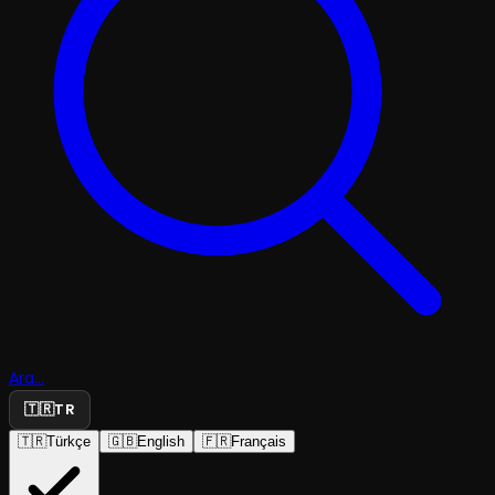
Ara...
🇹🇷
TR
🇹🇷
Türkçe
🇬🇧
English
🇫🇷
Français