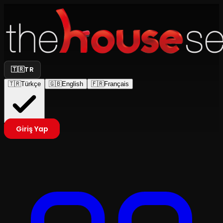
🇹🇷
TR
🇹🇷
Türkçe
🇬🇧
English
🇫🇷
Français
Giriş Yap