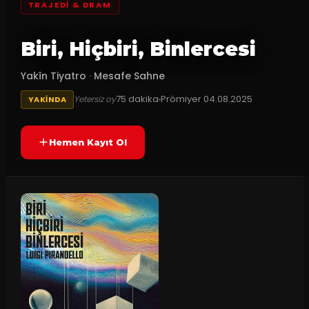
TRAJEDI & DRAM
Biri, Hiçbiri, Binlercesi
Yakîn Tiyatro
·
Mesafe Sahne
75
dakika
Prömiyer
04.08.2025
Yetersiz oy
YAKINDA
Hemen Kayıt Ol