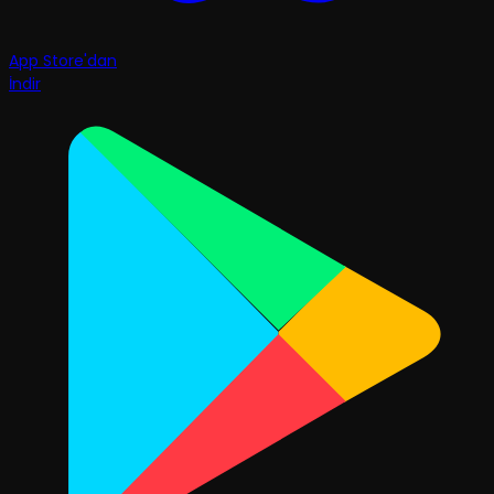
App Store'dan
İndir