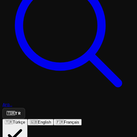
Ara...
🇹🇷
TR
🇹🇷
Türkçe
🇬🇧
English
🇫🇷
Français