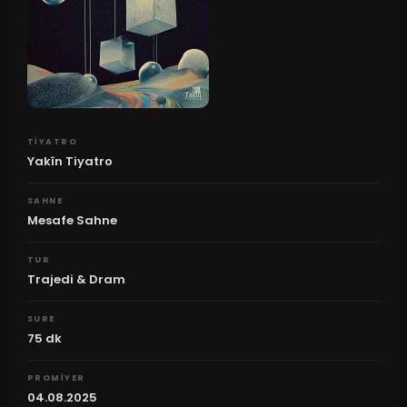
TIYATRO
Yakîn Tiyatro
SAHNE
Mesafe Sahne
TUR
Trajedi & Dram
SURE
75
dk
PROMIYER
04.08.2025