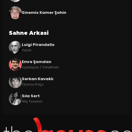
Sinemis Kamer Şahin
Sahne Arkasi
Luigi Pirandello
Yazar
Emre Şamdan
Uyarlayan / Yönetmen
Serkan Kavaklı
Oyuncu Koçu
Sıla Sert
Afiş Tasarım