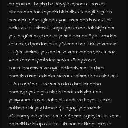
araçlarının—başka bir deyişle aynanın—hassas 
olmamasından kaynaklı bir belirsizlik değil; ölçülen 
nesnenin göreliliğinden, yani insandan kaynaklı bir 
belirsizliktir. “İsimsiz. Geçmişin ismine dair hiçbir anı 
yok; bugünün ismine ve yarına dair de öyle. İsimden 
kastımız, dışarıdan bize yüklenen her türlü kavramsa 
— Eğer ismimiz yokken bu kavramlardan yoksunsak 
Ve o zaman içimizdeki şeyler körleşiyorsa, 
Tanımlanamıyor ve ayırt edilemiyorsa, Bu ismi 
anmakta ısrar edenler Mezar kitabıma kazısınlar onu 
— ön tarafına — Ve sonra da o ismi bir daha 
anmayıp çekip gitsinler ki rahat edeyim. Ben 
yaşıyorum. Hayat daha bitmedi. Ve hayat, isimler 
hakkında bir şey bilmez. Şu ağaç, yapraklarla 
süslenmiş. Ne güzel. Ben o ağacım. Ağaç, bulut. Yarın 
da belki bir kitap olurum. Okunan bir kitap. İçimize 