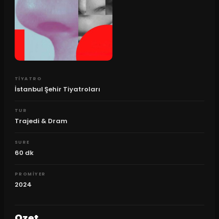
TIYATRO
İstanbul Şehir Tiyatroları
TUR
Trajedi & Dram
SURE
60
dk
PROMIYER
2024
Ozet