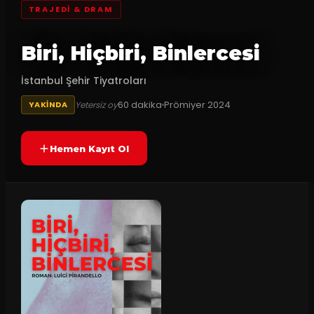
TRAJEDI & DRAM
Biri, Hiçbiri, Binlercesi
İstanbul Şehir Tiyatroları
60
dakika
Prömiyer
2024
Yetersiz oy
YAKINDA
Hemen Kayıt Ol