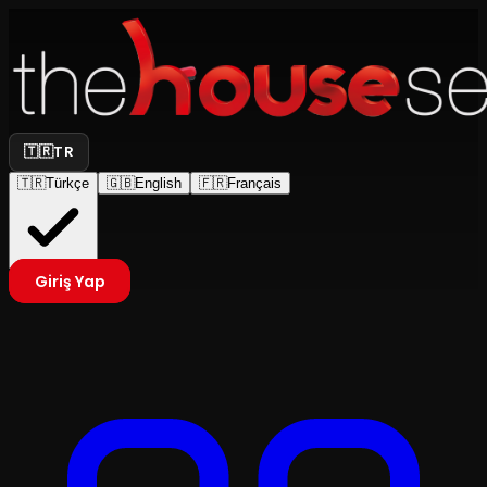
🇹🇷
TR
🇹🇷
Türkçe
🇬🇧
English
🇫🇷
Français
Giriş Yap