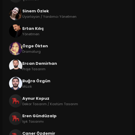
Sinem Özlek
Uyarlayan / Yardımcı Yönetmen
Ertan Kılıç
Yönetmen
Özge Ökten
Dramaturg
Ercan Demirhan
Proje Tasarım
Buğra Özgün
Müzik
Aynur Kopuz
Dekor Tasarım / Kostüm Tasarım
Eren Gündüzalp
Işık Tasarımı
Caner Özdemir