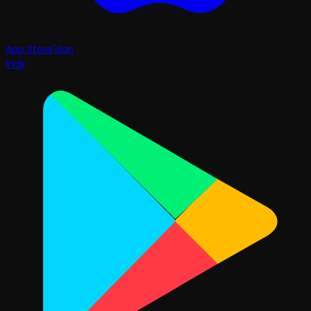
App Store'dan
İndir