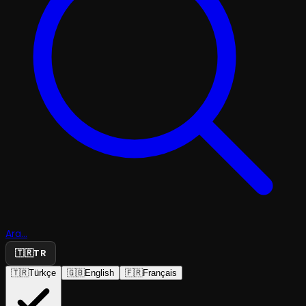
Ara...
🇹🇷
TR
🇹🇷
Türkçe
🇬🇧
English
🇫🇷
Français